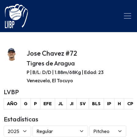
Jose Chavez #72
Tigres de Aragua
P | B/L: D/D | 1.88m/68Kg | Edad: 23
Venezuela, El Tocuyo
LVBP
AÑO
G
P
EFE
JL
JI
SV
BLS
IP
H
CP
Estadísticas