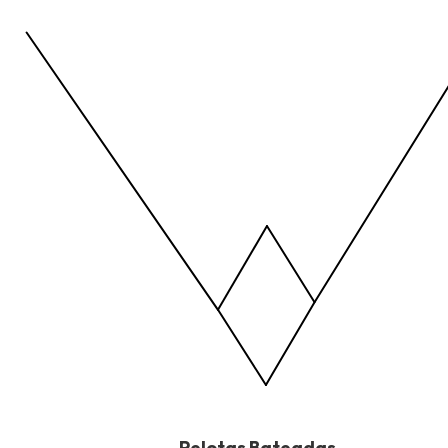
View as data table, Tipo de Bateo
The chart has 1 X axis displaying values. Data ranges from -2.45
The chart has 1 Y axis displaying values. Data ranges from -206.
End of interactive chart.
Pelotas Bateadas
Pelotas Bateadas