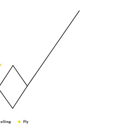
Bateadas
ng values. Data ranges from -2.45 to 245.
ng values. Data ranges from -206.84 to -85.
olling
Fly