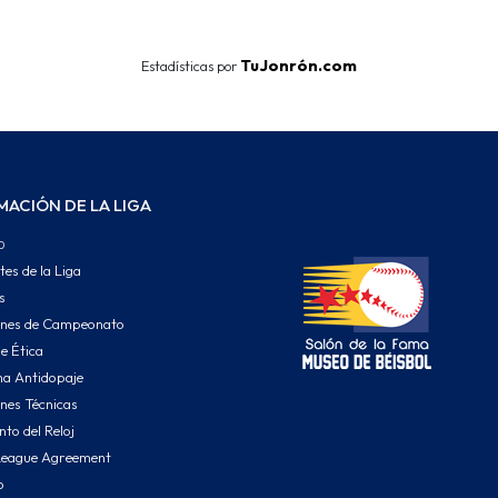
TuJonrón.com
Estadísticas por
MACIÓN DE LA LIGA
o
tes de la Liga
s
ones de Campeonato
e Ética
a Antidopaje
nes Técnicas
to del Reloj
League Agreement
o