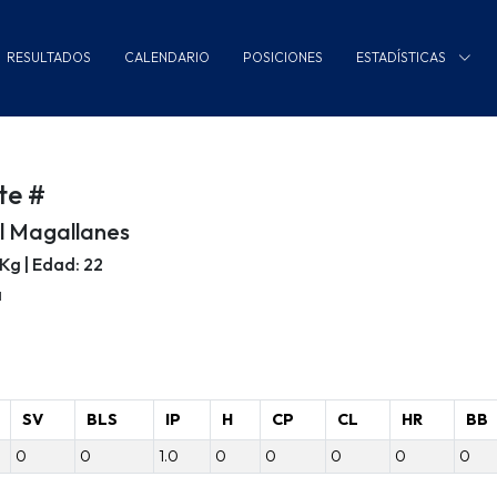
RESULTADOS
CALENDARIO
POSICIONES
ESTADÍSTICAS
te #
l Magallanes
80Kg | Edad: 22
a
SV
BLS
IP
H
CP
CL
HR
BB
0
0
1.0
0
0
0
0
0