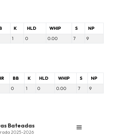
B
K
HLD
WHIP
S
NP
1
0
0.00
7
9
HR
BB
K
HLD
WHIP
S
NP
0
1
0
0.00
7
9
tas Bateadas
series.
rada 2025-2026