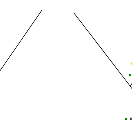
Temporada 2025-2026
View as data table, Pelotas 
nges from -2.45 to 245.
The chart has 1 X axis displayi
nges from -206.84 to -85.
The chart has 1 Y axis displayi
R
End of interactive chart.