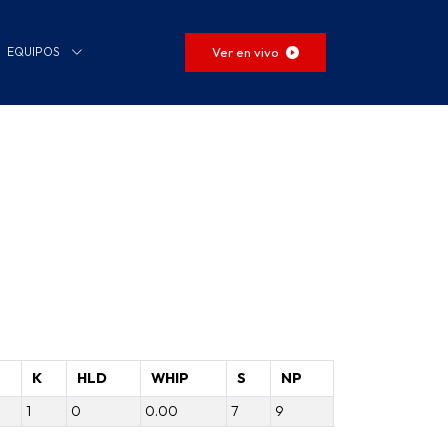
Ver en vivo
EQUIPOS
K
HLD
WHIP
S
NP
1
0
0.00
7
9