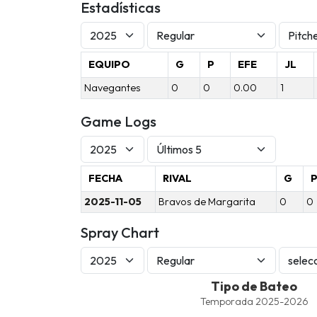
Estadísticas
EQUIPO
G
P
EFE
JL
Navegantes
0
0
0.00
1
Game Logs
FECHA
RIVAL
G
2025-11-05
Bravos de Margarita
0
0
Spray Chart
Tipo de Bateo
Tipo de Bateo
Combination chart with 5 data series.
Temporada 2025-2026