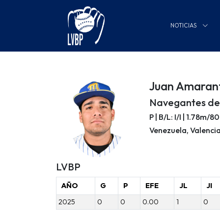
NOTICIAS
Juan Amaran
Navegantes de
P | B/L: I/I | 1.78m/
Venezuela, Valenci
LVBP
AÑO
G
P
EFE
JL
JI
2025
0
0
0.00
1
0