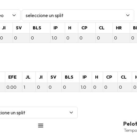
JI
SV
BLS
IP
H
CP
CL
HR
B
0
0
0
1.0
0
0
0
0
0
P
EFE
JL
JI
SV
BLS
IP
H
CP
CL
0.00
1
0
0
0
1.0
0
0
0
0
Pelotas Bateadas
Pelo
Combination chart with 6 data 
Tempo