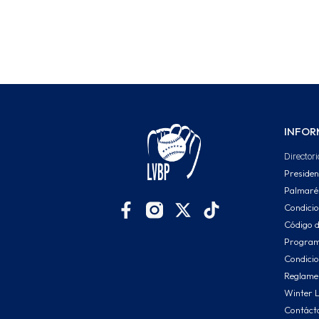
INFOR
Directori
Presiden
Palmaré
Condici
Código d
Program
Condicio
Reglamen
Winter 
Contáct