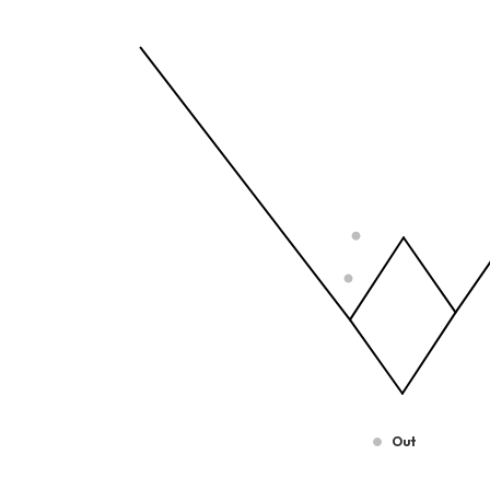
Temporada 2025-2026
View as data table, Tipo de Bateo
The chart has 1 X axis displaying values. Data ra
The chart has 1 Y axis displaying values. Data ra
Out
End of interactive chart.