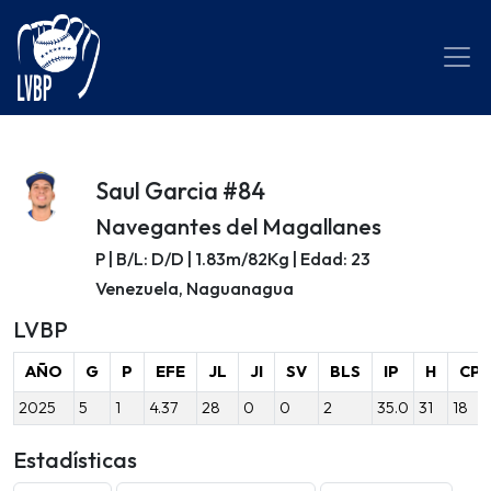
Saul Garcia #84
Navegantes del Magallanes
P | B/L: D/D | 1.83m/82Kg | Edad: 23
Venezuela, Naguanagua
LVBP
AÑO
G
P
EFE
JL
JI
SV
BLS
IP
H
CP
2025
5
1
4.37
28
0
0
2
35.0
31
18
Estadísticas