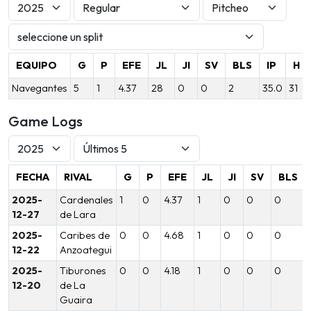
EQUIPO
G
P
EFE
JL
JI
SV
BLS
IP
H
Navegantes
5
1
4.37
28
0
0
2
35.0
31
Game Logs
FECHA
RIVAL
G
P
EFE
JL
JI
SV
BLS
2025-
Cardenales
1
0
4.37
1
0
0
0
12-27
de Lara
2025-
Caribes de
0
0
4.68
1
0
0
0
12-22
Anzoategui
2025-
Tiburones
0
0
4.18
1
0
0
0
12-20
de La
Guaira