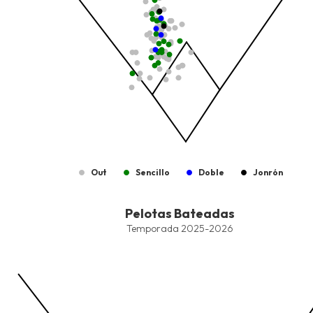
Out
Sencillo
Doble
Jonrón
End of interactive chart.
Pelotas Bateadas
Pelotas Bateadas
Combination chart with 8 data series.
Temporada 2025-2026
Temporada 2025-2026
View as data table, Pelotas Bateadas
The chart has 1 X axis displaying values. Data ranges from -2.45
The chart has 1 Y axis displaying values. Data ranges from -206.