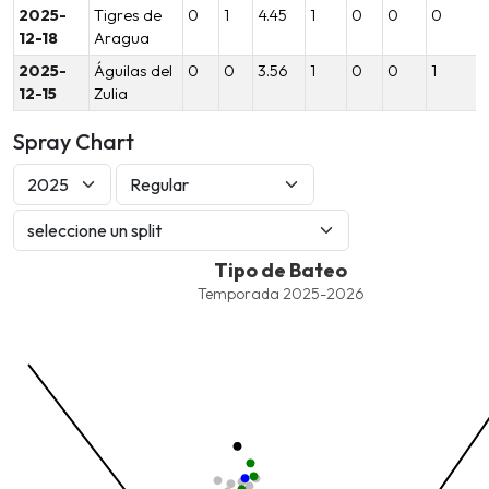
2025-
Tigres de
0
1
4.45
1
0
0
0
12-18
Aragua
2025-
Águilas del
0
0
3.56
1
0
0
1
12-15
Zulia
Spray Chart
Tipo de Bateo
Tipo de Bateo
Combination chart with 8 data series.
Temporada 2025-2026
Temporada 2025-2026
View as data table, Tipo de Bateo
The chart has 1 X axis displaying values. Data ranges from -2.45
The chart has 1 Y axis displaying values. Data ranges from -206.