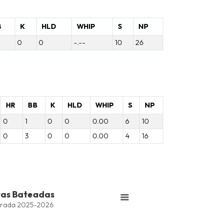
B
K
HLD
WHIP
S
NP
0
0
-.--
10
26
HR
BB
K
HLD
WHIP
S
NP
0
1
0
0
0.00
6
10
0
3
0
0
0.00
4
16
tas Bateadas
rada 2025-2026