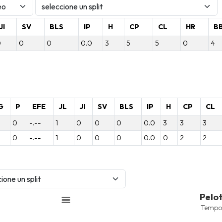
JI
SV
BLS
IP
H
CP
CL
HR
B
0
0
0
0.0
3
5
5
0
4
G
P
EFE
JL
JI
SV
BLS
IP
H
CP
CL
0
-.--
1
0
0
0
0.0
3
3
3
0
-.--
1
0
0
0
0.0
0
2
2
Pelotas Bateadas
Pelo
Line chart with 4 lines.
Tempo
Temporada 2025-2026