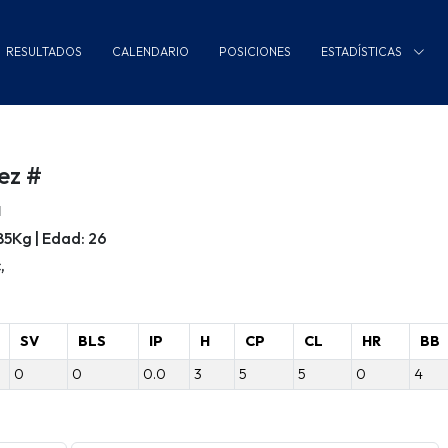
RESULTADOS
CALENDARIO
POSICIONES
ESTADÍSTICAS
ez #
a
/85Kg | Edad: 26
,
SV
BLS
IP
H
CP
CL
HR
BB
0
0
0.0
3
5
5
0
4