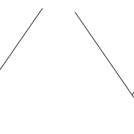
View as data table, Pelotas 
nges from -2.45 to 245.
The chart has 1 X axis displayi
nges from -206.84 to -85.
The chart has 1 Y axis displayi
End of interactive chart.