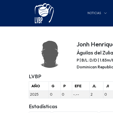
NOTICIAS
Jonh Henriqu
Águilas del Zuli
P | B/L: D/D | 1.83m
Dominican Republic
LVBP
AÑO
G
P
EFE
JL
JI
2025
0
0
-.--
2
0
Estadísticas