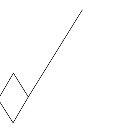
Bateadas
ng values. Data ranges from -2.45 to 245.
ng values. Data ranges from -206.84 to -85.