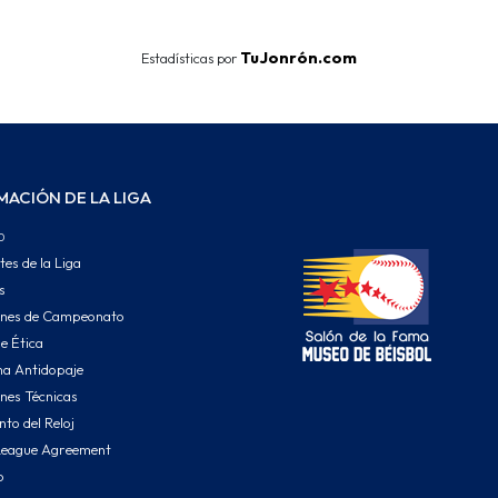
TuJonrón.com
Estadísticas por
MACIÓN DE LA LIGA
o
tes de la Liga
s
ones de Campeonato
e Ética
a Antidopaje
nes Técnicas
to del Reloj
League Agreement
o