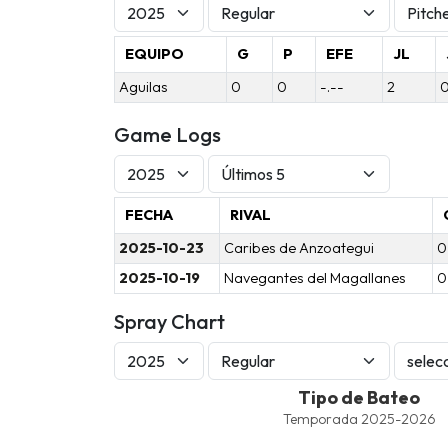
EQUIPO
G
P
EFE
JL
Aguilas
0
0
-.--
2
Game Logs
FECHA
RIVAL
2025-10-23
Caribes de Anzoategui
0
2025-10-19
Navegantes del Magallanes
0
Spray Chart
Tipo de Bateo
Tipo de Bateo
Combination chart with 6 data series.
Temporada 2025-2026
Temporada 2025-2026