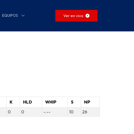
Ver en vivo
EQUIPOS
K
HLD
WHIP
S
NP
0
0
-.--
10
26