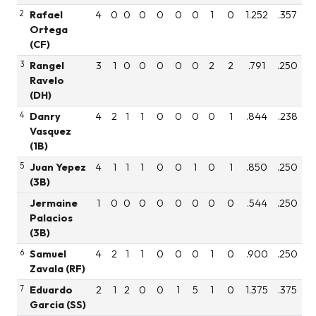
2
Rafael
4
0
0
0
0
0
0
1
0
1.252
.357
Ortega
(CF)
3
Rangel
3
1
0
0
0
0
0
2
2
.791
.250
Ravelo
(DH)
4
Danry
4
2
1
1
0
0
0
0
1
.844
.238
Vasquez
(1B)
5
Juan Yepez
4
1
1
1
0
0
1
0
1
.850
.250
(3B)
Jermaine
1
0
0
0
0
0
0
0
0
.544
.250
Palacios
(3B)
6
Samuel
4
2
1
1
0
0
0
1
0
.900
.250
Zavala (RF)
7
Eduardo
2
1
2
0
0
1
5
1
0
1.375
.375
Garcia (SS)