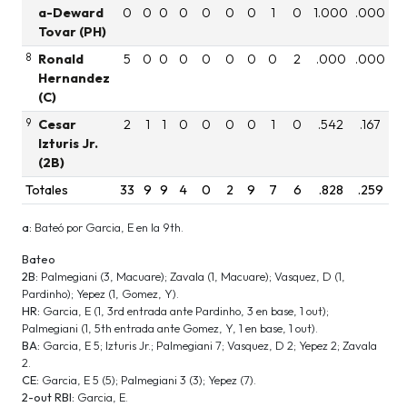
a-Deward
0
0
0
0
0
0
0
1
0
1.000
.000
Tovar (PH)
8
Ronald
5
0
0
0
0
0
0
0
2
.000
.000
Hernandez
(C)
9
Cesar
2
1
1
0
0
0
0
1
0
.542
.167
Izturis Jr.
(2B)
Totales
33
9
9
4
0
2
9
7
6
.828
.259
a:
Bateó por Garcia, E en la 9th.
Bateo
2B:
Palmegiani (3, Macuare); Zavala (1, Macuare); Vasquez, D (1,
Pardinho); Yepez (1, Gomez, Y).
HR:
Garcia, E (1, 3rd entrada ante Pardinho, 3 en base, 1 out);
Palmegiani (1, 5th entrada ante Gomez, Y, 1 en base, 1 out).
BA:
Garcia, E 5; Izturis Jr.; Palmegiani 7; Vasquez, D 2; Yepez 2; Zavala
2.
CE:
Garcia, E 5 (5); Palmegiani 3 (3); Yepez (7).
2-out RBI:
Garcia, E.