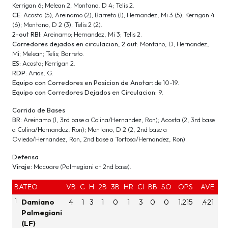
Kerrigan 6; Melean 2; Montano, D 4; Telis 2.
CE:
Acosta (5); Areinamo (2); Barreto (1); Hernandez, Mi 3 (5); Kerrigan 4
(6); Montano, D 2 (3); Telis 2 (2).
2-out RBI:
Areinamo; Hernandez, Mi 3; Telis 2.
Corredores dejados en circulacion, 2 out:
Montano, D; Hernandez,
Mi; Melean; Telis; Barreto.
ES:
Acosta; Kerrigan 2.
RDP:
Arias, G.
Equipo con Corredores en Posicion de Anotar:
de 10-19.
Equipo con Corredores Dejados en Circulacion:
9.
Corrido de Bases
BR:
Areinamo (1, 3rd base a Colina/Hernandez, Ron); Acosta (2, 3rd base
a Colina/Hernandez, Ron); Montano, D 2 (2, 2nd base a
Oviedo/Hernandez, Ron, 2nd base a Tortosa/Hernandez, Ron).
Defensa
Viraje:
Macuare (Palmegiani at 2nd base).
BATEO
VB
C
H
2B
3B
HR
CI
BB
SO
OPS
AVE
1
Damiano
4
1
3
1
0
1
3
0
0
1.215
.421
Palmegiani
(LF)