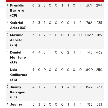
1
Franklin
6
2
3
0
0
1
1
0
1
.871
.294
Barreto
(CF)
2
Gabriel
5
3
1
0
0
0
0
1
1
.762
.235
Arias (SS)
3
Maximo
5
1
2
2
0
0
1
0
0
1.067
.389
Acosta
(2B)
4
Daniel
4
4
3
1
0
0
2
1
1
1.148
.462
Montano
(RF)
Luis
1
0
0
0
0
0
0
0
0
.690
.250
Guillorme
(3B)
5
Jimmy
4
1
2
1
0
1
4
0
1
.849
.267
Kerrigan
(LF)
6
Jadher
5
3
3
0
0
0
1
1
1
1.188
.533