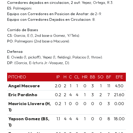
Corredores dejados en circulacion, 2 out:
Yepez; Ortega, R 3.
ES:
Palmegiani.
Equipo con Corredores en Posicion de Anotar:
de 2-9.
Equipo con Corredores Dejados en Circulacion:
8.
Corrido de Bases
CS:
Garcia, E (1, 2nd base a Gomez, Y/Telis).
PO:
Palmegiani (2nd base a Macuare).
Defensa
E:
Oviedo (1, pickoff); Yepez (1, fielding); Palacios (1, throw).
DP:
(Garcia, E-Izturis Jr.-Vasquez, D).
PITCHEO
IP
H
C
CL
HR
BB
SO
BF
EFE
Angel Macuare
2.0
2
1
1
0
3
1
11
4.50
Eric Pardinho
0.2
2
4
4
1
3
2
7
21.60
Mauricio Llovera (H,
0.2
1
0
0
0
0
0
3
0.00
1)
Yapson Gomez (BS,
1.1
4
4
4
1
0
0
8
18.00
1)