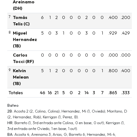
Areinamo
(DH)
7
Tomás
6
1
2
0
0
0
2
0
0
.400
.200
Telis (C)
8
Miguel
5
0
3
1
0
0
3
0
1
.929
.429
Hernandez
(1B)
Carlos
0
0
0
0
0
0
0
0
0
.000
.000
Tocci (RF)
9
Kelvin
5
1
2
0
0
0
0
0
1
.800
.400
Melean
(1B)
Totales
46
16
21
5
0
2
14
3
7
.865
.333
Bateo
2B:
Acosta 2 (2, Colina, Colina); Hernandez, Mi (1, Oviedo); Montano, D
(2, Hernandez, Rob); Kerrigan (1, Perez, B).
HR:
Barreto (1, 3rd entrada ante Colina, 0 en base, 0 out); Kerrigan (1,
3rd entrada ante Oviedo, 1 en base, 1 out).
BA:
Acosta 4; Areinamo 3; Arias, G; Barreto 6; Hernandez, Mi 4;