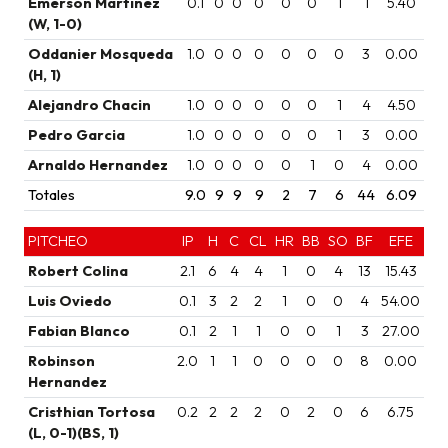
Emerson Martinez
0.1
0
0
0
0
0
1
1
5.40
(W, 1-0)
Oddanier Mosqueda
1.0
0
0
0
0
0
0
3
0.00
(H, 1)
Alejandro Chacin
1.0
0
0
0
0
0
1
4
4.50
Pedro Garcia
1.0
0
0
0
0
0
1
3
0.00
Arnaldo Hernandez
1.0
0
0
0
0
1
0
4
0.00
Totales
9.0
9
9
9
2
7
6
44
6.09
PITCHEO
IP
H
C
CL
HR
BB
SO
BF
EFE
Robert Colina
2.1
6
4
4
1
0
4
13
15.43
Luis Oviedo
0.1
3
2
2
1
0
0
4
54.00
Fabian Blanco
0.1
2
1
1
0
0
1
3
27.00
Robinson
2.0
1
1
0
0
0
0
8
0.00
Hernandez
Cristhian Tortosa
0.2
2
2
2
0
2
0
6
6.75
(L, 0-1)(BS, 1)