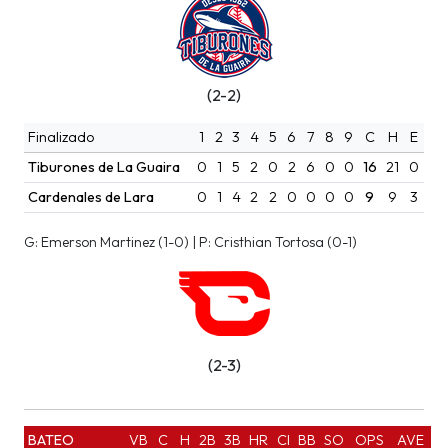
(2-2)
Finalizado
1
2
3
4
5
6
7
8
9
C
H
E
Tiburones de La Guaira
0
1
5
2
0
2
6
0
0
16
21
0
Cardenales de Lara
0
1
4
2
2
0
0
0
0
9
9
3
G: Emerson Martinez (1-0) | P: Cristhian Tortosa (0-1)
(2-3)
BATEO
VB
C
H
2B
3B
HR
CI
BB
SO
OPS
AVE