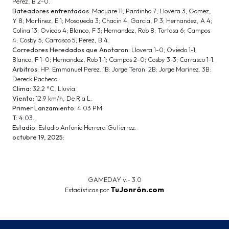
Perez, B 2-0.
Bateadores enfrentados:
Macuare 11; Pardinho 7; Llovera 3; Gomez,
Y 8; Martinez, E 1; Mosqueda 3; Chacin 4; Garcia, P 3; Hernandez, A 4;
Colina 13; Oviedo 4; Blanco, F 3; Hernandez, Rob 8; Tortosa 6; Campos
4; Cosby 5; Carrasco 5; Perez, B 4.
Corredores Heredados que Anotaron:
Llovera 1-0; Oviedo 1-1;
Blanco, F 1-0; Hernandez, Rob 1-1; Campos 2-0; Cosby 3-3; Carrasco 1-1.
Arbitros:
HP: Emmanuel Perez. 1B: Jorge Teran. 2B: Jorge Marinez. 3B:
Dereck Pacheco.
Clima:
32.2 °C, Lluvia.
Viento:
12.9 km/h, De R a L.
Primer Lanzamiento:
4:03 PM.
T:
4:03.
Estadio:
Estadio Antonio Herrera Gutierrez.
octubre 19, 2025:
GAMEDAY v.- 3.0
TuJonrón.com
Estadísticas por