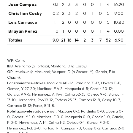
Jose Campos
0.1
2
3
3
0
0
1
4
16.20
Christian Cosby
0.2
2
3
2
0
1
0
5
9.00
Luis Carrasco
1.1
2
0
0
0
0
0
5
10.80
Brayan Perez
1.0
1
0
0
0
0
1
4
0.00
Totales
9.0
21
16
14
2
3
7
52
6.90
WP:
Colina.
IBB:
Areinamo (a Tortosa); Montano, D (a Cosby).
GP:
Izturis Jr. (a Macuare); Vasquez, D (a Gomez, Y); Garcia, E (a
Chacin).
Lanzamientos-strikes:
Macuare 48-26; Pardinho 31-17; Llovera 11-11;
Gomez, Y 27-20; Martinez, E 4-3; Mosqueda 6-5; Chacin 20-12;
Garcia, P 9-5; Hernandez, A 14-7; Colina 52-35; Oviedo 9-6; Blanco, F
13-10; Hernandez, Rob 19-12; Tortosa 25-13; Campos 12-8; Cosby 10-7;
Carrasco 18-12; Perez, B 11-8.
Roletazos-elevados de out:
Macuare 0-3; Pardinho 0-0; Llovera 0-
0; Gomez, Y 1-0; Martinez, E 0-0; Mosqueda 0-0; Chacin 1-0; Garcia,
P 0-0; Hernandez, A 1-1; Colina 1-2; Oviedo 0-1; Blanco, F 0-0;
Hernandez, Rob 2-0; Tortosa 1-1; Campos 1-0; Cosby 0-2; Carrasco 2-0;