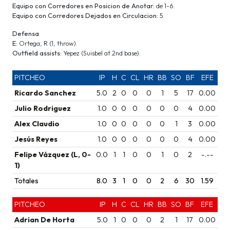
Equipo con Corredores en Posicion de Anotar:
de 1-6.
Equipo con Corredores Dejados en Circulacion:
5.
Defensa
E:
Ortega, R (1, throw).
Outfield assists:
Yepez (Suisbel at 2nd base).
PITCHEO
IP
H
C
CL
HR
BB
SO
BF
EFE
Ricardo Sanchez
5.0
2
0
0
0
1
5
17
0.00
Julio Rodriguez
1.0
0
0
0
0
0
0
4
0.00
Alex Claudio
1.0
0
0
0
0
0
1
3
0.00
Jesús Reyes
1.0
0
0
0
0
0
0
4
0.00
Felipe Vázquez (L, 0-
0.0
1
1
0
0
1
0
2
-.--
1)
Totales
8.0
3
1
0
0
2
6
30
1.59
PITCHEO
IP
H
C
CL
HR
BB
SO
BF
EFE
Adrian De Horta
5.0
1
0
0
0
2
1
17
0.00