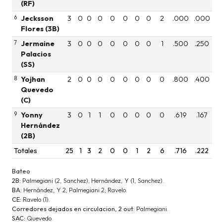
(RF)
6
Jecksson
3
0
0
0
0
0
0
0
2
.000
.000
Flores (3B)
7
Jermaine
3
0
0
0
0
0
0
0
1
.500
.250
Palacios
(SS)
8
Yojhan
2
0
0
0
0
0
0
0
0
.800
.400
Quevedo
(C)
9
Yonny
3
0
1
1
0
0
0
0
0
.619
.167
Hernández
(2B)
Totales
25
1
3
2
0
0
1
2
6
.716
.222
Bateo
2B:
Palmegiani (2, Sanchez); Hernández, Y (1, Sanchez).
BA:
Hernández, Y 2; Palmegiani 2; Ravelo.
CE:
Ravelo (1).
Corredores dejados en circulacion, 2 out:
Palmegiani.
SAC:
Quevedo.