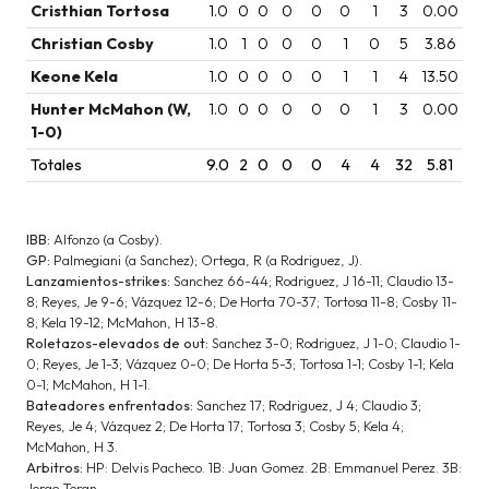
Cristhian Tortosa
1.0
0
0
0
0
0
1
3
0.00
Christian Cosby
1.0
1
0
0
0
1
0
5
3.86
Keone Kela
1.0
0
0
0
0
1
1
4
13.50
Hunter McMahon (W,
1.0
0
0
0
0
0
1
3
0.00
1-0)
Totales
9.0
2
0
0
0
4
4
32
5.81
IBB:
Alfonzo (a Cosby).
GP:
Palmegiani (a Sanchez); Ortega, R (a Rodriguez, J).
Lanzamientos-strikes:
Sanchez 66-44; Rodriguez, J 16-11; Claudio 13-
8; Reyes, Je 9-6; Vázquez 12-6; De Horta 70-37; Tortosa 11-8; Cosby 11-
8; Kela 19-12; McMahon, H 13-8.
Roletazos-elevados de out:
Sanchez 3-0; Rodriguez, J 1-0; Claudio 1-
0; Reyes, Je 1-3; Vázquez 0-0; De Horta 5-3; Tortosa 1-1; Cosby 1-1; Kela
0-1; McMahon, H 1-1.
Bateadores enfrentados:
Sanchez 17; Rodriguez, J 4; Claudio 3;
Reyes, Je 4; Vázquez 2; De Horta 17; Tortosa 3; Cosby 5; Kela 4;
McMahon, H 3.
Arbitros:
HP: Delvis Pacheco. 1B: Juan Gomez. 2B: Emmanuel Perez. 3B:
Jorge Teran.