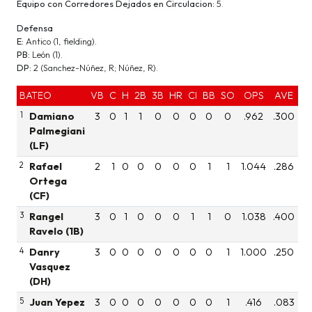
Equipo con Corredores Dejados en Circulacion:
5.
Defensa
E:
Antico (1, fielding).
PB:
León (1).
DP:
2 (Sanchez-Núñez, R; Núñez, R).
BATEO
VB
C
H
2B
3B
HR
CI
BB
SO
OPS
AVE
1
Damiano
3
0
1
1
0
0
0
0
0
.962
.300
Palmegiani
(LF)
2
Rafael
2
1
0
0
0
0
0
1
1
1.044
.286
Ortega
(CF)
3
Rangel
3
0
1
0
0
0
1
1
0
1.038
.400
Ravelo (1B)
4
Danry
3
0
0
0
0
0
0
0
1
1.000
.250
Vasquez
(DH)
5
Juan Yepez
3
0
0
0
0
0
0
0
1
.416
.083