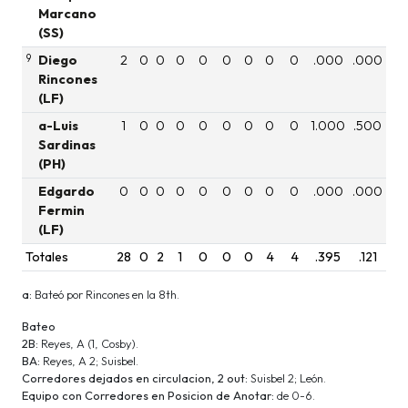
Marcano
(SS)
9
Diego
2
0
0
0
0
0
0
0
0
.000
.000
Rincones
(LF)
a-Luis
1
0
0
0
0
0
0
0
0
1.000
.500
Sardinas
(PH)
Edgardo
0
0
0
0
0
0
0
0
0
.000
.000
Fermin
(LF)
Totales
28
0
2
1
0
0
0
4
4
.395
.121
a:
Bateó por Rincones en la 8th.
Bateo
2B:
Reyes, A (1, Cosby).
BA:
Reyes, A 2; Suisbel.
Corredores dejados en circulacion, 2 out:
Suisbel 2; León.
Equipo con Corredores en Posicion de Anotar:
de 0-6.