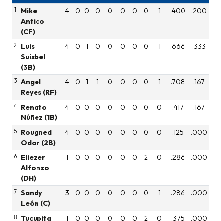
1
Mike
4
0
0
0
0
0
0
0
1
.400
.200
Antico
(CF)
2
Luis
4
0
1
0
0
0
0
0
1
.666
.333
Suisbel
(3B)
3
Angel
4
0
1
1
0
0
0
0
1
.708
.167
Reyes (RF)
4
Renato
4
0
0
0
0
0
0
0
0
.417
.167
Núñez (1B)
5
Rougned
4
0
0
0
0
0
0
0
0
.125
.000
Odor (2B)
6
Eliezer
1
0
0
0
0
0
0
2
0
.286
.000
Alfonzo
(DH)
7
Sandy
3
0
0
0
0
0
0
0
1
.286
.000
León (C)
8
Tucupita
1
0
0
0
0
0
0
2
0
.375
.000