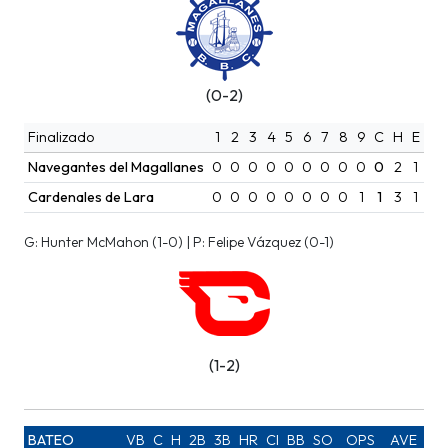
(0-2)
Finalizado
1
2
3
4
5
6
7
8
9
C
H
E
Navegantes del Magallanes
0
0
0
0
0
0
0
0
0
0
2
1
Cardenales de Lara
0
0
0
0
0
0
0
0
1
1
3
1
G: Hunter McMahon (1-0) | P: Felipe Vázquez (0-1)
(1-2)
BATEO
VB
C
H
2B
3B
HR
CI
BB
SO
OPS
AVE