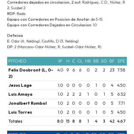
Corredores dejados en circulacion, 2 out:
Rodríguez, C.D.; Núñez, R
2; Suisbel 2.
RDP:
Rada.
Equipo con Corredores en Posicion de Anotar:
de 5-15.
Equipo con Corredores Dejados en Circulacion:
10.
Defensa
E:
Odor (6, fielding); Castillo, D (3, fielding).
DP:
2 (Marcano-Odor-Núñez, R; Suisbel-Odor-Núñez, R).
PITCHEO
IP
H
C
CL
HR
BB
SO
BF
EFE
Felix Doubront (L, 0-
4.0
9
6
6
0
2
2
23
7.58
2)
Jesus Lage
1.0
0
0
0
0
1
0
4
4.50
Luis Amaya
1.0
2
2
2
1
0
1
5
6.52
Jonalbert Rumbol
1.0
2
0
0
0
0
0
5
7.71
Luis Torres
1.0
2
0
0
0
1
0
5
4.50
Totales
8.0
15
8
8
1
4
3
42
4.67