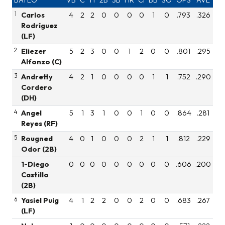
1
Carlos
4
2
2
0
0
0
0
1
0
.793
.326
Rodríguez
(LF)
2
Eliezer
5
2
3
0
0
1
2
0
0
.801
.295
Alfonzo (C)
3
Andretty
4
2
1
0
0
0
0
1
1
.752
.290
Cordero
(DH)
4
Angel
5
1
3
1
0
0
1
0
0
.864
.281
Reyes (RF)
5
Rougned
4
0
1
0
0
0
2
1
1
.812
.229
Odor (2B)
1-Diego
0
0
0
0
0
0
0
0
0
.606
.200
Castillo
(2B)
6
Yasiel Puig
4
1
2
2
0
0
2
0
0
.683
.267
(LF)