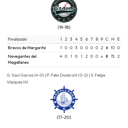
(19-18)
Finalizado
1
2
3
4
5
6
7
8
9
C
H
E
Bravos de Margarita
1
0
0
3
0
0
0
0
2
6
10
0
Navegantes del
4
0
1
0
1
2
0
0
x
8
15
2
Magallanes
G: Saul Garcia (4-0) | P: Felix Doubront (0-2) | S: Felipe
Vázquez (4)
(17-20)