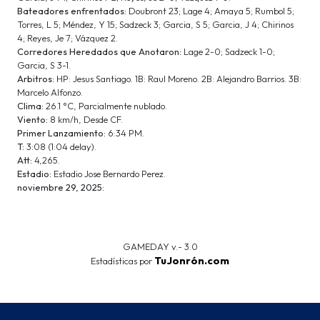
Bateadores enfrentados:
Doubront 23; Lage 4; Amaya 5; Rumbol 5;
Torres, L 5; Méndez, Y 15; Sadzeck 3; Garcia, S 5; Garcia, J 4; Chirinos
4; Reyes, Je 7; Vázquez 2.
Corredores Heredados que Anotaron:
Lage 2-0; Sadzeck 1-0;
Garcia, S 3-1.
Arbitros:
HP: Jesus Santiago. 1B: Raul Moreno. 2B: Alejandro Barrios. 3B:
Marcelo Alfonzo.
Clima:
26.1 °C, Parcialmente nublado.
Viento:
8 km/h, Desde CF.
Primer Lanzamiento:
6:34 PM.
T:
3:08 (1:04 delay).
Att:
4,265.
Estadio:
Estadio Jose Bernardo Perez.
noviembre 29, 2025:
GAMEDAY v.- 3.0
TuJonrón.com
Estadísticas por