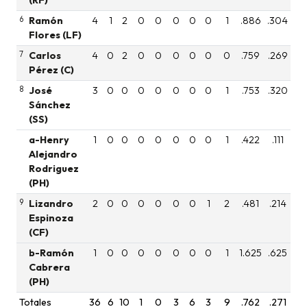
6
Ramón
4
1
2
0
0
0
0
0
1
.886
.304
Flores (LF)
7
Carlos
4
0
2
0
0
0
0
0
0
.759
.269
Pérez (C)
8
José
3
0
0
0
0
0
0
0
1
.753
.320
Sánchez
(SS)
a-Henry
1
0
0
0
0
0
0
0
1
.422
.111
Alejandro
Rodriguez
(PH)
9
Lizandro
2
0
0
0
0
0
0
1
2
.481
.214
Espinoza
(CF)
b-Ramón
1
0
0
0
0
0
0
0
1
1.625
.625
Cabrera
(PH)
Totales
36
6
10
1
0
3
6
3
9
.762
.271