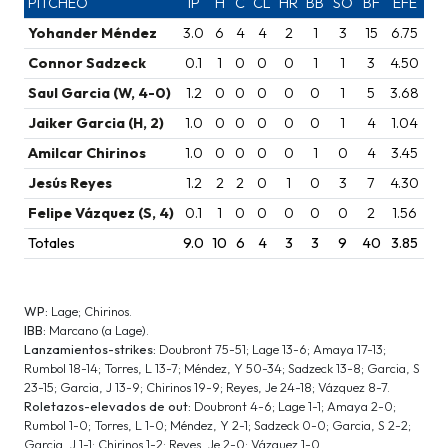
PITCHEO
IP
H
C
CL
HR
BB
SO
BF
EFE
Yohander Méndez
3.0
6
4
4
2
1
3
15
6.75
Connor Sadzeck
0.1
1
0
0
0
1
1
3
4.50
Saul Garcia (W, 4-0)
1.2
0
0
0
0
0
1
5
3.68
Jaiker Garcia (H, 2)
1.0
0
0
0
0
0
1
4
1.04
Amilcar Chirinos
1.0
0
0
0
0
1
0
4
3.45
Jesús Reyes
1.2
2
2
0
1
0
3
7
4.30
Felipe Vázquez (S, 4)
0.1
1
0
0
0
0
0
2
1.56
Totales
9.0
10
6
4
3
3
9
40
3.85
WP:
Lage; Chirinos.
IBB:
Marcano (a Lage).
Lanzamientos-strikes:
Doubront 75-51; Lage 13-6; Amaya 17-13;
Rumbol 18-14; Torres, L 13-7; Méndez, Y 50-34; Sadzeck 13-8; Garcia, S
23-15; Garcia, J 13-9; Chirinos 19-9; Reyes, Je 24-18; Vázquez 8-7.
Roletazos-elevados de out:
Doubront 4-6; Lage 1-1; Amaya 2-0;
Rumbol 1-0; Torres, L 1-0; Méndez, Y 2-1; Sadzeck 0-0; Garcia, S 2-2;
Garcia, J 1-1; Chirinos 1-2; Reyes, Je 2-0; Vázquez 1-0.