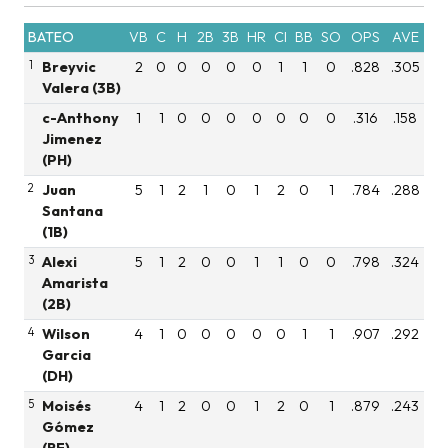
BATEO
VB
C
H
2B
3B
HR
CI
BB
SO
OPS
AVE
1
Breyvic
2
0
0
0
0
0
1
1
0
.828
.305
Valera (3B)
c-Anthony
1
1
0
0
0
0
0
0
0
.316
.158
Jimenez
(PH)
2
Juan
5
1
2
1
0
1
2
0
1
.784
.288
Santana
(1B)
3
Alexi
5
1
2
0
0
1
1
0
0
.798
.324
Amarista
(2B)
4
Wilson
4
1
0
0
0
0
0
1
1
.907
.292
Garcia
(DH)
5
Moisés
4
1
2
0
0
1
2
0
1
.879
.243
Gómez
(RF)