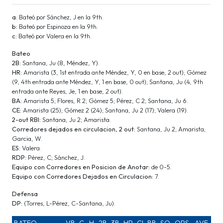
a:
Bateó por Sánchez, J en la 9th.
b:
Bateó por Espinoza en la 9th.
c:
Bateó por Valera en la 9th.
Bateo
2B:
Santana, Ju (8, Méndez, Y).
HR:
Amarista (3, 1st entrada ante Méndez, Y, 0 en base, 2 out); Gómez
(9, 4th entrada ante Méndez, Y, 1 en base, 0 out); Santana, Ju (4, 9th
entrada ante Reyes, Je, 1 en base, 2 out).
BA:
Amarista 5; Flores, R 2; Gómez 5; Pérez, C 2; Santana, Ju 6.
CE:
Amarista (25); Gómez 2 (24); Santana, Ju 2 (17); Valera (19).
2-out RBI:
Santana, Ju 2; Amarista.
Corredores dejados en circulacion, 2 out:
Santana, Ju 2; Amarista;
Garcia, W.
ES:
Valera.
RDP:
Pérez, C; Sánchez, J.
Equipo con Corredores en Posicion de Anotar:
de 0-5.
Equipo con Corredores Dejados en Circulacion:
7.
Defensa
DP:
(Torres, L-Pérez, C-Santana, Ju).
BATEO
VB
C
H
2B
3B
HR
CI
BB
SO
OPS
AVE