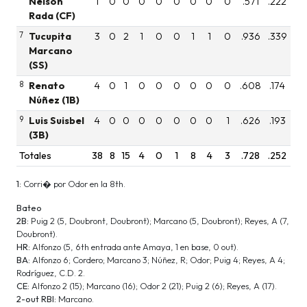
Nelson
1
0
0
0
0
0
0
0
0
.571
.222
Rada (CF)
7
Tucupita
3
0
2
1
0
0
1
1
0
.936
.339
Marcano
(SS)
8
Renato
4
0
1
0
0
0
0
0
0
.608
.174
Núñez (1B)
9
Luis Suisbel
4
0
0
0
0
0
0
0
1
.626
.193
(3B)
Totales
38
8
15
4
0
1
8
4
3
.728
.252
1:
Corri� por Odor en la 8th.
Bateo
2B:
Puig 2 (5, Doubront, Doubront); Marcano (5, Doubront); Reyes, A (7,
Doubront).
HR:
Alfonzo (5, 6th entrada ante Amaya, 1 en base, 0 out).
BA:
Alfonzo 6; Cordero; Marcano 3; Núñez, R; Odor; Puig 4; Reyes, A 4;
Rodríguez, C.D. 2.
CE:
Alfonzo 2 (15); Marcano (16); Odor 2 (21); Puig 2 (6); Reyes, A (17).
2-out RBI:
Marcano.