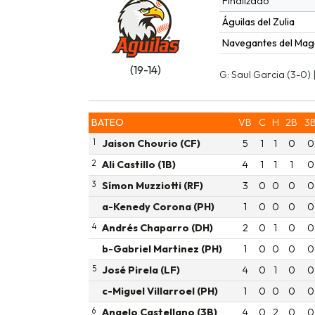
Finalizado
Águilas del Zulia
Navegantes del Mag
(19-14)
G: Saul Garcia (3-0) 
BATEO
VB
C
H
2B
3
1
Jaison Chourio (CF)
5
1
1
0
0
2
Ali Castillo (1B)
4
1
1
1
0
3
Símon Muzziotti (RF)
3
0
0
0
0
a-Kenedy Corona (PH)
1
0
0
0
0
4
Andrés Chaparro (DH)
2
0
1
0
0
b-Gabriel Martinez (PH)
1
0
0
0
0
5
José Pirela (LF)
4
0
1
0
0
c-Miguel Villarroel (PH)
1
0
0
0
0
6
Angelo Castellano (3B)
4
0
2
0
0