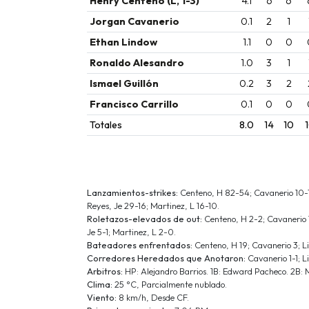
Henry Centeno (L, 1-3)
4.1
6
6
Jorgan Cavanerio
0.1
2
1
Ethan Lindow
1.1
0
0
Ronaldo Alesandro
1.0
3
1
Ismael Guillón
0.2
3
2
Francisco Carrillo
0.1
0
0
Totales
8.0
14
10
Lanzamientos-strikes:
Centeno, H 82-54; Cavanerio 10-7; 
Reyes, Je 29-16; Martinez, L 16-10.
Roletazos-elevados de out:
Centeno, H 2-2; Cavanerio 1
Je 5-1; Martinez, L 2-0.
Bateadores enfrentados:
Centeno, H 19; Cavanerio 3; Lin
Corredores Heredados que Anotaron:
Cavanerio 1-1; L
Arbitros:
HP: Alejandro Barrios. 1B: Edward Pacheco. 2B: M
Clima:
25 °C, Parcialmente nublado.
Viento:
8 km/h, Desde CF.