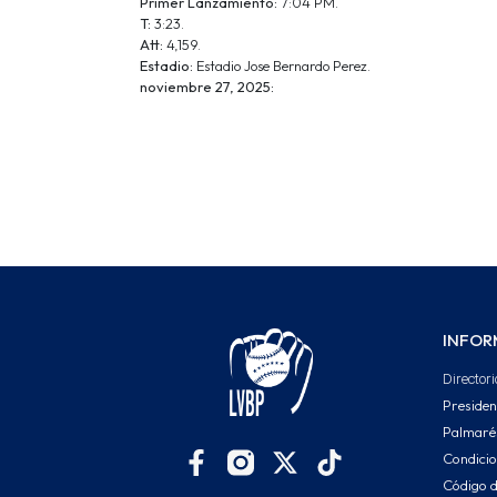
Primer Lanzamiento:
7:04 PM.
T:
3:23.
Att:
4,159.
Estadio:
Estadio Jose Bernardo Perez.
noviembre 27, 2025:
INFOR
Directori
Presiden
Palmaré
Condici
Código d