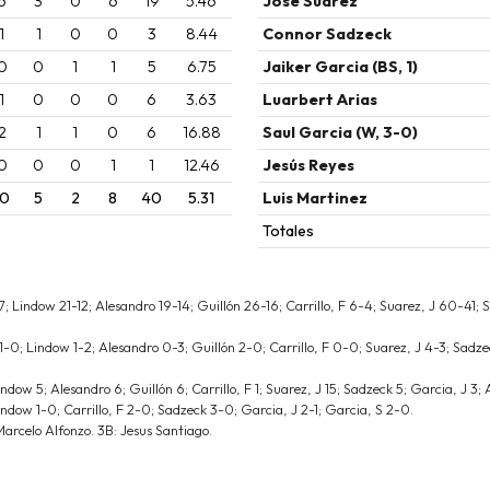
6
3
0
6
19
5.46
José Suarez
1
1
0
0
3
8.44
Connor Sadzeck
0
0
1
1
5
6.75
Jaiker Garcia (BS, 1)
1
0
0
0
6
3.63
Luarbert Arias
2
1
1
0
6
16.88
Saul Garcia (W, 3-0)
0
0
0
1
1
12.46
Jesús Reyes
10
5
2
8
40
5.31
Luis Martinez
Totales
Lindow 21-12; Alesandro 19-14; Guillón 26-16; Carrillo, F 6-4; Suarez, J 60-41; Sa
-0; Lindow 1-2; Alesandro 0-3; Guillón 2-0; Carrillo, F 0-0; Suarez, J 4-3; Sadze
dow 5; Alesandro 6; Guillón 6; Carrillo, F 1; Suarez, J 15; Sadzeck 5; Garcia, J 3; A
indow 1-0; Carrillo, F 2-0; Sadzeck 3-0; Garcia, J 2-1; Garcia, S 2-0.
arcelo Alfonzo. 3B: Jesus Santiago.