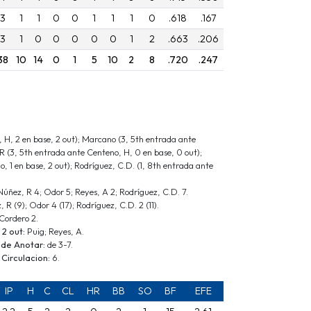
3
1
1
0
0
1
1
1
0
.618
.167
3
1
0
0
0
0
0
1
2
.663
.206
38
10
14
0
1
5
10
2
8
.720
.247
 H, 2 en base, 2 out); Marcano (3, 5th entrada ante
R (3, 5th entrada ante Centeno, H, 0 en base, 0 out);
, 1 en base, 2 out); Rodríguez, C.D. (1, 8th entrada ante
úñez, R 4; Odor 5; Reyes, A 2; Rodríguez, C.D. 7.
 R (9); Odor 4 (17); Rodríguez, C.D. 2 (11).
Cordero 2.
 2 out:
Puig; Reyes, A.
 de Anotar:
de 3-7.
Circulacion:
6.
IP
H
C
CL
HR
BB
SO
BF
EFE