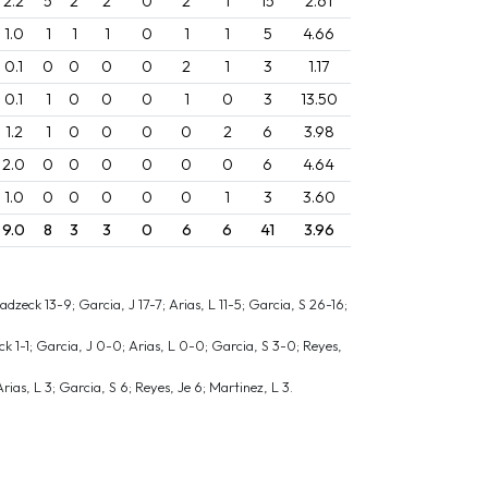
2.2
5
2
2
0
2
1
15
2.61
1.0
1
1
1
0
1
1
5
4.66
0.1
0
0
0
0
2
1
3
1.17
0.1
1
0
0
0
1
0
3
13.50
1.2
1
0
0
0
0
2
6
3.98
2.0
0
0
0
0
0
0
6
4.64
1.0
0
0
0
0
0
1
3
3.60
9.0
8
3
3
0
6
6
41
3.96
dzeck 13-9; Garcia, J 17-7; Arias, L 11-5; Garcia, S 26-16;
ck 1-1; Garcia, J 0-0; Arias, L 0-0; Garcia, S 3-0; Reyes,
rias, L 3; Garcia, S 6; Reyes, Je 6; Martinez, L 3.