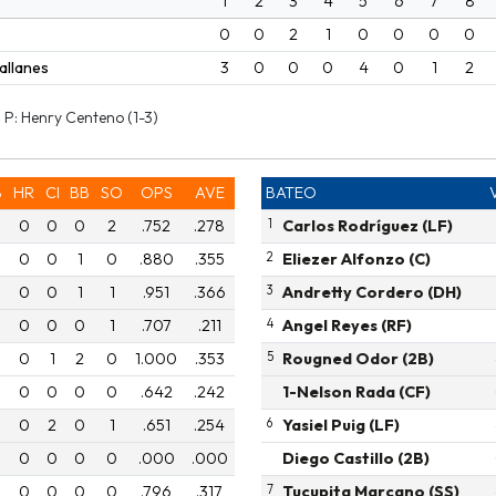
1
2
3
4
5
6
7
8
0
0
2
1
0
0
0
0
allanes
3
0
0
0
4
0
1
2
| P: Henry Centeno (1-3)
B
HR
CI
BB
SO
OPS
AVE
BATEO
0
0
0
2
.752
.278
1
Carlos Rodríguez (LF)
0
0
1
0
.880
.355
2
Eliezer Alfonzo (C)
0
0
1
1
.951
.366
3
Andretty Cordero (DH)
0
0
0
1
.707
.211
4
Angel Reyes (RF)
0
1
2
0
1.000
.353
5
Rougned Odor (2B)
0
0
0
0
.642
.242
1-Nelson Rada (CF)
0
2
0
1
.651
.254
6
Yasiel Puig (LF)
0
0
0
0
.000
.000
Diego Castillo (2B)
0
0
0
0
.796
.317
7
Tucupita Marcano (SS)