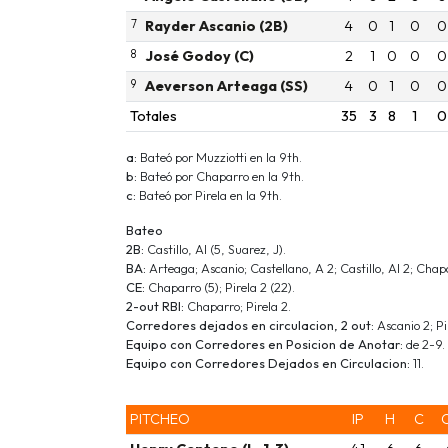
7
Rayder Ascanio (2B)
4
0
1
0
0
8
José Godoy (C)
2
1
0
0
0
9
Aeverson Arteaga (SS)
4
0
1
0
0
Totales
35
3
8
1
0
a:
Bateó por Muzziotti en la 9th.
b:
Bateó por Chaparro en la 9th.
c:
Bateó por Pirela en la 9th.
Bateo
2B:
Castillo, Al (5, Suarez, J).
BA:
Arteaga; Ascanio; Castellano, A 2; Castillo, Al 2; Chapa
CE:
Chaparro (5); Pirela 2 (22).
2-out RBI:
Chaparro; Pirela 2.
Corredores dejados en circulacion, 2 out:
Ascanio 2; Pi
Equipo con Corredores en Posicion de Anotar:
de 2-9.
Equipo con Corredores Dejados en Circulacion:
11.
PITCHEO
IP
H
C