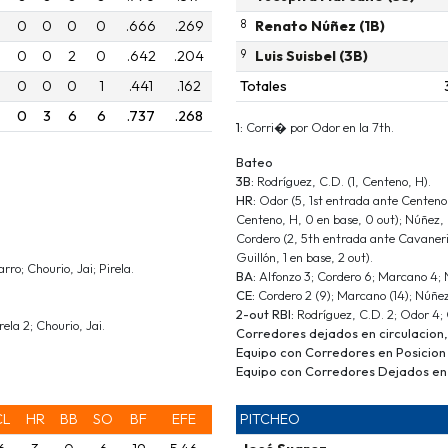
0
0
0
0
.666
.269
8
Renato Núñez (1B)
0
0
2
0
.642
.204
9
Luis Suisbel (3B)
0
0
0
1
.441
.162
Totales
0
3
6
6
.737
.268
1:
Corri� por Odor en la 7th.
Bateo
3B:
Rodríguez, C.D. (1, Centeno, H).
HR:
Odor (5, 1st entrada ante Centeno,
Centeno, H, 0 en base, 0 out); Núñez, 
Cordero (2, 5th entrada ante Cavanerio
Guillón, 1 en base, 2 out).
rro; Chourio, Jai; Pirela.
BA:
Alfonzo 3; Cordero 6; Marcano 4; N
CE:
Cordero 2 (9); Marcano (14); Núñez,
2-out RBI:
Rodríguez, C.D. 2; Odor 4; 
rela 2; Chourio, Jai.
Corredores dejados en circulacion,
Equipo con Corredores en Posicion
Equipo con Corredores Dejados en 
CL
HR
BB
SO
BF
EFE
PITCHEO