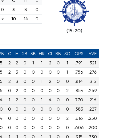
9
C
H
E
0
3
8
0
x
10
14
0
(15-20)
VB
C
H
2B
3B
HR
CI
BB
SO
OPS
AVE
5
2
2
0
1
1
2
0
1
.791
.321
5
2
3
0
0
0
0
0
1
.756
.276
5
2
3
0
0
1
2
0
0
.814
.315
5
0
2
0
0
0
0
0
2
.854
.269
4
1
2
0
0
1
4
0
0
.770
.216
0
0
0
0
0
0
0
0
0
.583
.227
4
0
0
0
0
0
0
0
2
.616
.250
0
0
0
0
0
0
0
0
0
.606
.200
4
1
1
0
0
1
1
0
0
.915
.330