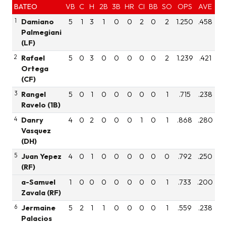
BATEO
VB
C
H
2B
3B
HR
CI
BB
SO
OPS
AVE
1
Damiano
5
1
3
1
0
0
2
0
2
1.250
.458
Palmegiani
(LF)
2
Rafael
5
0
3
0
0
0
0
0
2
1.239
.421
Ortega
(CF)
3
Rangel
5
0
1
0
0
0
0
0
1
.715
.238
Ravelo (1B)
4
Danry
4
0
2
0
0
0
1
0
1
.868
.280
Vasquez
(DH)
5
Juan Yepez
4
0
1
0
0
0
0
0
0
.792
.250
(RF)
a-Samuel
1
0
0
0
0
0
0
0
1
.733
.200
Zavala (RF)
6
Jermaine
5
2
1
1
0
0
0
0
1
.559
.238
Palacios