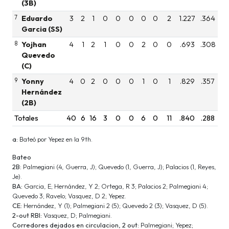
(3B)
7
Eduardo
3
2
1
0
0
0
0
0
2
1.227
.364
Garcia (SS)
8
Yojhan
4
1
2
1
0
0
2
0
0
.693
.308
Quevedo
(C)
9
Yonny
4
0
2
0
0
0
1
0
1
.829
.357
Hernández
(2B)
Totales
40
6
16
3
0
0
6
0
11
.840
.288
a:
Bateó por Yepez en la 9th.
Bateo
2B:
Palmegiani (4, Guerra, J); Quevedo (1, Guerra, J); Palacios (1, Reyes,
Je).
BA:
Garcia, E; Hernández, Y 2; Ortega, R 3; Palacios 2; Palmegiani 4;
Quevedo 3; Ravelo; Vasquez, D 2; Yepez.
CE:
Hernández, Y (1); Palmegiani 2 (5); Quevedo 2 (3); Vasquez, D (5).
2-out RBI:
Vasquez, D; Palmegiani.
Corredores dejados en circulacion, 2 out:
Palmegiani; Yepez;