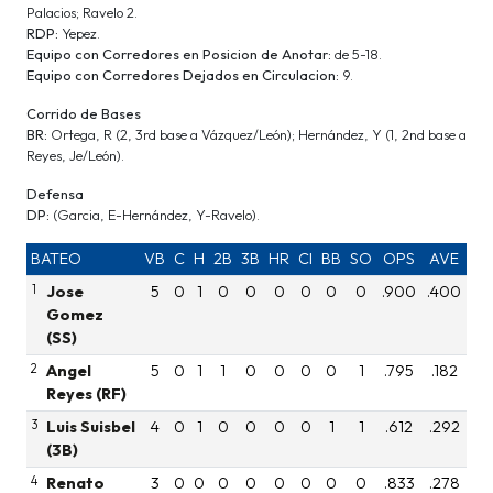
Palacios; Ravelo 2.
RDP:
Yepez.
Equipo con Corredores en Posicion de Anotar:
de 5-18.
Equipo con Corredores Dejados en Circulacion:
9.
Corrido de Bases
BR:
Ortega, R (2, 3rd base a Vázquez/León); Hernández, Y (1, 2nd base a
Reyes, Je/León).
Defensa
DP:
(Garcia, E-Hernández, Y-Ravelo).
BATEO
VB
C
H
2B
3B
HR
CI
BB
SO
OPS
AVE
1
Jose
5
0
1
0
0
0
0
0
0
.900
.400
Gomez
(SS)
2
Angel
5
0
1
1
0
0
0
0
1
.795
.182
Reyes (RF)
3
Luis Suisbel
4
0
1
0
0
0
0
1
1
.612
.292
(3B)
4
Renato
3
0
0
0
0
0
0
0
0
.833
.278