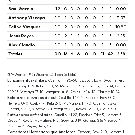
Saul Garcia
1.2
0
0
0
0
0
1
5
0.00
Anthony Vizcaya
1.0
1
0
0
0
0
2
4
11.57
Felipe Vázquez
1.0
2
0
0
0
0
1
4
10.80
Jesús Reyes
1.0
2
1
1
0
0
2
5
2.25
Alex Claudio
1.0
1
0
0
0
0
1
5
0.00
Totales
9.0
16
6
6
0
0
11
42
2.58
GP:
Garcia, E (a Guerra, J); León (a Kela).
Lanzamientos-strikes:
Castillo, M 95-58; Escobar, Edw 10-5; Herrera
15-8; Cosby 11-9; Kela 18-10; McMahon, H 13-9; Guerra, J 55-41; Garcia,
S 19-13; Vizcaya 13-10; Vázquez 14-8; Reyes, Je 14-10; Claudio 18-14.
Roletazos-elevados de out:
Castillo, M 4-2; Escobar, Edw 0-0;
Herrera 0-0; Cosby 1-1; Kela 2-0; McMahon, H 1-0; Guerra, J 2-2;
Garcia, S 2-2; Vizcaya 0-1; Vázquez 0-1; Reyes, Je 1-0; Claudio 0-1.
Bateadores enfrentados:
Castillo, M 22; Escobar, Edw 3; Herrera 3;
Cosby 4; Kela 5; McMahon, H 3; Guerra, J 19; Garcia, S 5; Vizcaya 4;
Vázquez 4; Reyes, Je 5; Claudio 5.
Corredores Heredados que Anotaron:
Escobar, Edw 2-0; Herrera 1-