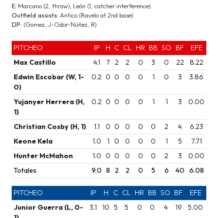
E:
Marcano (2, throw); León (1, catcher interference).
Outfield assists:
Antico (Ravelo at 2nd base).
DP:
(Gomez, J-Odor-Núñez, R).
PITCHEO
IP
H
C
CL
HR
BB
SO
BF
EFE
Max Castillo
4.1
7
2
2
0
3
0
22
8.22
Edwin Escobar (W, 1-
0.2
0
0
0
0
1
0
3
3.86
0)
Yujanyer Herrera (H,
0.2
0
0
0
0
1
1
3
0.00
1)
Christian Cosby (H, 1)
1.1
0
0
0
0
0
2
4
6.23
Keone Kela
1.0
1
0
0
0
0
1
5
7.71
Hunter McMahon
1.0
0
0
0
0
0
2
3
0.00
Totales
9.0
8
2
2
0
5
6
40
6.08
PITCHEO
IP
H
C
CL
HR
BB
SO
BF
EFE
Junior Guerra (L, 0-
3.1
10
5
5
0
0
4
19
5.00
1)