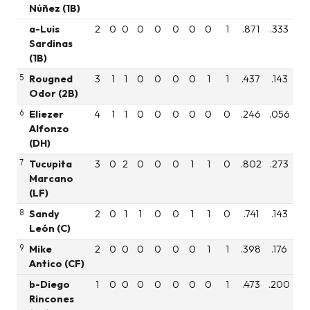
Núñez (1B)
a-Luis
2
0
0
0
0
0
0
0
1
.871
.333
Sardinas
(1B)
5
Rougned
3
1
1
0
0
0
0
1
1
.437
.143
Odor (2B)
6
Eliezer
4
1
1
0
0
0
0
0
0
.246
.056
Alfonzo
(DH)
7
Tucupita
3
0
2
0
0
0
1
1
0
.802
.273
Marcano
(LF)
8
Sandy
2
0
1
1
0
0
1
1
0
.741
.143
León (C)
9
Mike
2
0
0
0
0
0
0
1
1
.398
.176
Antico (CF)
b-Diego
1
0
0
0
0
0
0
0
1
.473
.200
Rincones