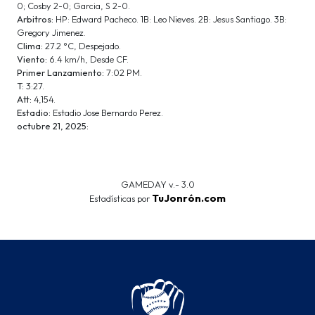
0; Cosby 2-0; Garcia, S 2-0.
Arbitros:
HP: Edward Pacheco. 1B: Leo Nieves. 2B: Jesus Santiago. 3B:
Gregory Jimenez.
Clima:
27.2 °C, Despejado.
Viento:
6.4 km/h, Desde CF.
Primer Lanzamiento:
7:02 PM.
T:
3:27.
Att:
4,154.
Estadio:
Estadio Jose Bernardo Perez.
octubre 21, 2025:
GAMEDAY v.- 3.0
TuJonrón.com
Estadísticas por