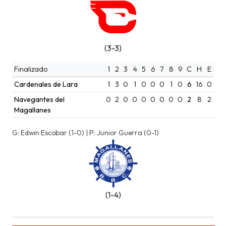
(3-3)
Finalizado
1
2
3
4
5
6
7
8
9
C
H
E
Cardenales de Lara
1
3
0
1
0
0
0
1
0
6
16
0
Navegantes del
0
2
0
0
0
0
0
0
0
2
8
2
Magallanes
G: Edwin Escobar (1-0) | P: Junior Guerra (0-1)
(1-4)