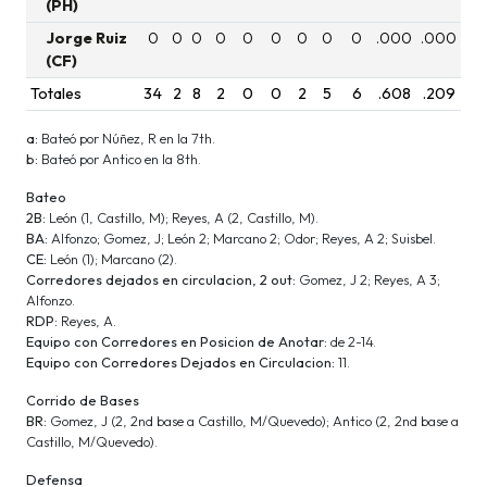
(PH)
Jorge Ruiz
0
0
0
0
0
0
0
0
0
.000
.000
(CF)
Totales
34
2
8
2
0
0
2
5
6
.608
.209
a:
Bateó por Núñez, R en la 7th.
b:
Bateó por Antico en la 8th.
Bateo
2B:
León (1, Castillo, M); Reyes, A (2, Castillo, M).
BA:
Alfonzo; Gomez, J; León 2; Marcano 2; Odor; Reyes, A 2; Suisbel.
CE:
León (1); Marcano (2).
Corredores dejados en circulacion, 2 out:
Gomez, J 2; Reyes, A 3;
Alfonzo.
RDP:
Reyes, A.
Equipo con Corredores en Posicion de Anotar:
de 2-14.
Equipo con Corredores Dejados en Circulacion:
11.
Corrido de Bases
BR:
Gomez, J (2, 2nd base a Castillo, M/Quevedo); Antico (2, 2nd base a
Castillo, M/Quevedo).
Defensa