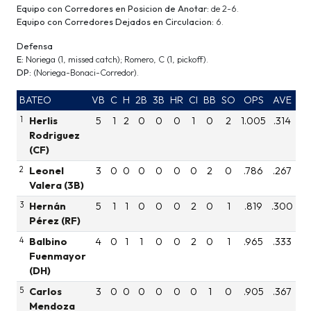
Equipo con Corredores en Posicion de Anotar:
de 2-6.
Equipo con Corredores Dejados en Circulacion:
6.
Defensa
E:
Noriega (1, missed catch); Romero, C (1, pickoff).
DP:
(Noriega-Bonaci-Corredor).
BATEO
VB
C
H
2B
3B
HR
CI
BB
SO
OPS
AVE
1
Herlis
5
1
2
0
0
0
1
0
2
1.005
.314
Rodriguez
(CF)
2
Leonel
3
0
0
0
0
0
0
2
0
.786
.267
Valera (3B)
3
Hernán
5
1
1
0
0
0
2
0
1
.819
.300
Pérez (RF)
4
Balbino
4
0
1
1
0
0
2
0
1
.965
.333
Fuenmayor
(DH)
5
Carlos
3
0
0
0
0
0
0
1
0
.905
.367
Mendoza