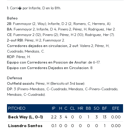
1:
Corri� por Infante, D en la 8th.
Bateo
2B:
Fuenmayor (2, Way); Infante, D 2 (2, Romero, C, Herrera, A).
BA:
Fuenmayor 2; Infante, D 4; Pinero 2; Pérez, H; Rodriguez, Her 2.
CE:
Fuenmayor 2 (12); Pinero (2); Pérez, H 2 (10); Rodriguez, Her (7).
2-out RBI:
Pérez, H 2; Fuenmayor 2.
Corredores dejados en circulacion, 2 out:
Valera 2; Pérez, H;
Cuadrado; Mendoza, C.
RDP:
Pérez, H.
Equipo con Corredores en Posicion de Anotar:
de 6-17.
Equipo con Corredores Dejados en Circulacion:
8.
Defensa
Outfield assists:
Pérez, H (Bericoto at 3rd base).
DP:
3 (Pinero-Mendoza, C-Cuadrado; Mendoza, C-Pinero-Cuadrado;
Mendoza, C-Cuadrado).
PITCHEO
IP
H
C
CL
HR
BB
SO
BF
EFE
Beck Way (L, 0-1)
2.2
3
4
0
0
1
3
13
0.00
Lisandro Santos
0.1
0
0
0
0
0
0
1
0.00