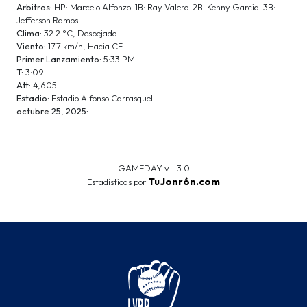
Arbitros:
HP: Marcelo Alfonzo. 1B: Ray Valero. 2B: Kenny Garcia. 3B:
Jefferson Ramos.
Clima:
32.2 °C, Despejado.
Viento:
17.7 km/h, Hacia CF.
Primer Lanzamiento:
5:33 PM.
T:
3:09.
Att:
4,605.
Estadio:
Estadio Alfonso Carrasquel.
octubre 25, 2025:
GAMEDAY v.- 3.0
TuJonrón.com
Estadísticas por