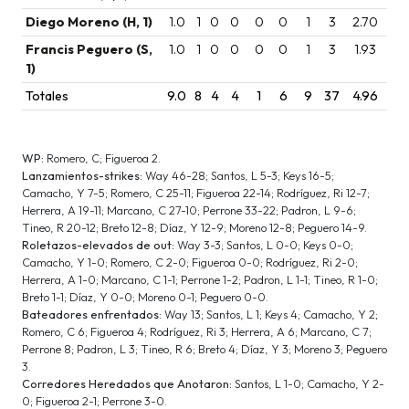
Diego Moreno (H, 1)
1.0
1
0
0
0
0
1
3
2.70
Francis Peguero (S,
1.0
1
0
0
0
0
1
3
1.93
1)
Totales
9.0
8
4
4
1
6
9
37
4.96
WP:
Romero, C; Figueroa 2.
Lanzamientos-strikes:
Way 46-28; Santos, L 5-3; Keys 16-5;
Camacho, Y 7-5; Romero, C 25-11; Figueroa 22-14; Rodríguez, Ri 12-7;
Herrera, A 19-11; Marcano, C 27-10; Perrone 33-22; Padron, L 9-6;
Tineo, R 20-12; Breto 12-8; Díaz, Y 12-9; Moreno 12-8; Peguero 14-9.
Roletazos-elevados de out:
Way 3-3; Santos, L 0-0; Keys 0-0;
Camacho, Y 1-0; Romero, C 2-0; Figueroa 0-0; Rodríguez, Ri 2-0;
Herrera, A 1-0; Marcano, C 1-1; Perrone 1-2; Padron, L 1-1; Tineo, R 1-0;
Breto 1-1; Díaz, Y 0-0; Moreno 0-1; Peguero 0-0.
Bateadores enfrentados:
Way 13; Santos, L 1; Keys 4; Camacho, Y 2;
Romero, C 6; Figueroa 4; Rodríguez, Ri 3; Herrera, A 6; Marcano, C 7;
Perrone 8; Padron, L 3; Tineo, R 6; Breto 4; Díaz, Y 3; Moreno 3; Peguero
3.
Corredores Heredados que Anotaron:
Santos, L 1-0; Camacho, Y 2-
0; Figueroa 2-1; Perrone 3-0.