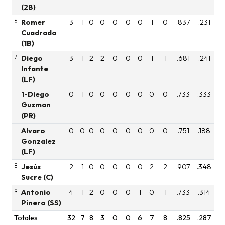
(2B)
6
Romer
3
1
0
0
0
0
0
1
0
.837
.231
Cuadrado
(1B)
7
Diego
3
1
2
2
0
0
0
1
1
.681
.241
Infante
(LF)
1-Diego
0
1
0
0
0
0
0
0
0
.733
.333
Guzman
(PR)
Alvaro
0
0
0
0
0
0
0
0
0
.751
.188
Gonzalez
(LF)
8
Jesús
2
1
0
0
0
0
0
2
2
.907
.348
Sucre (C)
9
Antonio
4
1
2
0
0
0
1
0
1
.733
.314
Pinero (SS)
Totales
32
7
8
3
0
0
6
7
8
.825
.287