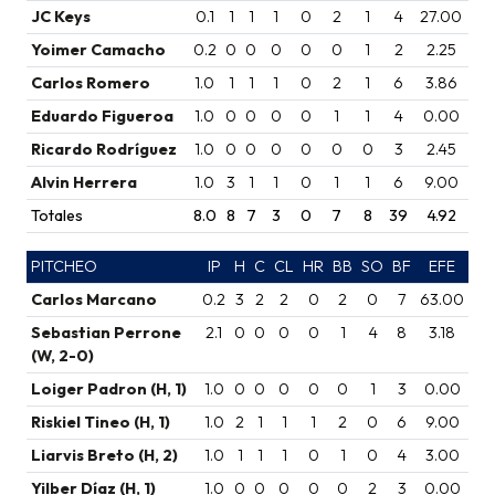
JC Keys
0.1
1
1
1
0
2
1
4
27.00
Yoimer Camacho
0.2
0
0
0
0
0
1
2
2.25
Carlos Romero
1.0
1
1
1
0
2
1
6
3.86
Eduardo Figueroa
1.0
0
0
0
0
1
1
4
0.00
Ricardo Rodríguez
1.0
0
0
0
0
0
0
3
2.45
Alvin Herrera
1.0
3
1
1
0
1
1
6
9.00
Totales
8.0
8
7
3
0
7
8
39
4.92
PITCHEO
IP
H
C
CL
HR
BB
SO
BF
EFE
Carlos Marcano
0.2
3
2
2
0
2
0
7
63.00
Sebastian Perrone
2.1
0
0
0
0
1
4
8
3.18
(W, 2-0)
Loiger Padron (H, 1)
1.0
0
0
0
0
0
1
3
0.00
Riskiel Tineo (H, 1)
1.0
2
1
1
1
2
0
6
9.00
Liarvis Breto (H, 2)
1.0
1
1
1
0
1
0
4
3.00
Yilber Díaz (H, 1)
1.0
0
0
0
0
0
2
3
0.00