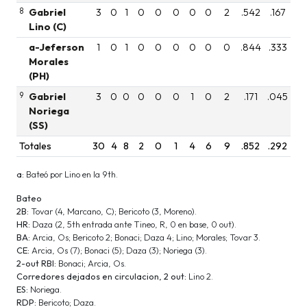
8
Gabriel
3
0
1
0
0
0
0
0
2
.542
.167
Lino (C)
a-Jeferson
1
0
1
0
0
0
0
0
0
.844
.333
Morales
(PH)
9
Gabriel
3
0
0
0
0
0
1
0
2
.171
.045
Noriega
(SS)
Totales
30
4
8
2
0
1
4
6
9
.852
.292
a:
Bateó por Lino en la 9th.
Bateo
2B:
Tovar (4, Marcano, C); Bericoto (3, Moreno).
HR:
Daza (2, 5th entrada ante Tineo, R, 0 en base, 0 out).
BA:
Arcia, Os; Bericoto 2; Bonaci; Daza 4; Lino; Morales; Tovar 3.
CE:
Arcia, Os (7); Bonaci (5); Daza (3); Noriega (3).
2-out RBI:
Bonaci; Arcia, Os.
Corredores dejados en circulacion, 2 out:
Lino 2.
ES:
Noriega.
RDP:
Bericoto; Daza.