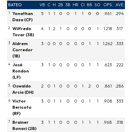
BATEO
VB
C
H
2B
3B
HR
CI
BB
SO
OPS
AVE
1
Yonathan
5
1
1
0
0
1
1
0
0
.961
.294
Daza (CF)
2
Wilfredo
4
1
2
1
0
0
0
0
1
1.218
.517
Tovar (3B)
3
Aldrem
3
0
0
0
0
0
0
1
1
1.262
.333
Corredor
(1B)
4
José
3
1
0
0
0
0
0
1
1
.623
.222
Rondon
(LF)
5
Oswaldo
2
0
1
0
0
0
1
2
0
.861
.286
Arcia (DH)
6
Victor
3
0
1
1
0
0
0
1
1
.908
.333
Bericoto
(RF)
7
Brainer
3
1
1
0
0
0
1
1
1
.968
.318
Bonaci (2B)