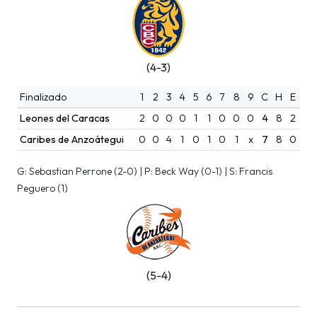
(4-3)
Finalizado
1
2
3
4
5
6
7
8
9
C
H
E
Leones del Caracas
2
0
0
0
1
1
0
0
0
4
8
2
Caribes de Anzoátegui
0
0
4
1
0
1
0
1
x
7
8
0
G: Sebastian Perrone (2-0) | P: Beck Way (0-1) | S: Francis
Peguero (1)
(5-4)