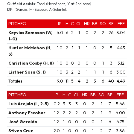
Outfield assists:
Tocci (Hernández, Y at 2nd base).
DP:
(Garcia, M-Escobar, A-Solarte).
PITCHEO
IP
H
C
CL
HR
BB
SO
BF
EFE
Keyvius Sampson (W,
6.0
6
2
1
0
2
2
26
8.04
1-0)
Hunter McMahon (H,
1.0
2
1
1
1
0
2
5
4.43
3)
Christian Cosby (H, 8)
1.0
0
0
0
0
0
1
3
3.12
Listher Sosa (S, 1)
1.0
3
2
2
1
1
1
6
3.00
Totales
9.0
11
5
4
2
3
6
40
4.49
PITCHEO
IP
H
C
CL
HR
BB
SO
BF
EFE
Luis Arejula (L, 2-5)
0.2
3
3
3
0
2
1
7
5.66
Anthony Escobar
1.2
2
2
2
0
2
1
9
6.00
José Geraldo
1.2
1
0
0
0
0
1
6
6.75
Stiven Cruz
2.0
1
0
0
0
1
2
7
3.86