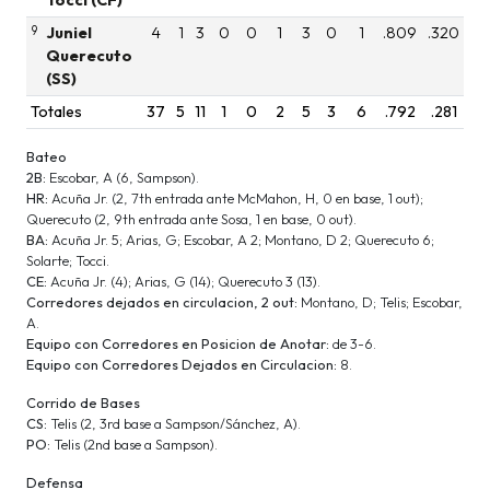
9
Juniel
4
1
3
0
0
1
3
0
1
.809
.320
Querecuto
(SS)
Totales
37
5
11
1
0
2
5
3
6
.792
.281
Bateo
2B:
Escobar, A (6, Sampson).
HR:
Acuña Jr. (2, 7th entrada ante McMahon, H, 0 en base, 1 out);
Querecuto (2, 9th entrada ante Sosa, 1 en base, 0 out).
BA:
Acuña Jr. 5; Arias, G; Escobar, A 2; Montano, D 2; Querecuto 6;
Solarte; Tocci.
CE:
Acuña Jr. (4); Arias, G (14); Querecuto 3 (13).
Corredores dejados en circulacion, 2 out:
Montano, D; Telis; Escobar,
A.
Equipo con Corredores en Posicion de Anotar:
de 3-6.
Equipo con Corredores Dejados en Circulacion:
8.
Corrido de Bases
CS:
Telis (2, 3rd base a Sampson/Sánchez, A).
PO:
Telis (2nd base a Sampson).
Defensa