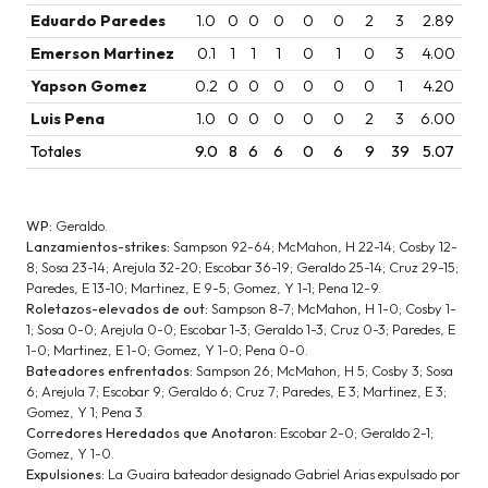
Eduardo Paredes
1.0
0
0
0
0
0
2
3
2.89
Emerson Martinez
0.1
1
1
1
0
1
0
3
4.00
Yapson Gomez
0.2
0
0
0
0
0
0
1
4.20
Luis Pena
1.0
0
0
0
0
0
2
3
6.00
Totales
9.0
8
6
6
0
6
9
39
5.07
WP:
Geraldo.
Lanzamientos-strikes:
Sampson 92-64; McMahon, H 22-14; Cosby 12-
8; Sosa 23-14; Arejula 32-20; Escobar 36-19; Geraldo 25-14; Cruz 29-15;
Paredes, E 13-10; Martinez, E 9-5; Gomez, Y 1-1; Pena 12-9.
Roletazos-elevados de out:
Sampson 8-7; McMahon, H 1-0; Cosby 1-
1; Sosa 0-0; Arejula 0-0; Escobar 1-3; Geraldo 1-3; Cruz 0-3; Paredes, E
1-0; Martinez, E 1-0; Gomez, Y 1-0; Pena 0-0.
Bateadores enfrentados:
Sampson 26; McMahon, H 5; Cosby 3; Sosa
6; Arejula 7; Escobar 9; Geraldo 6; Cruz 7; Paredes, E 3; Martinez, E 3;
Gomez, Y 1; Pena 3.
Corredores Heredados que Anotaron:
Escobar 2-0; Geraldo 2-1;
Gomez, Y 1-0.
Expulsiones:
La Guaira bateador designado Gabriel Arias expulsado por