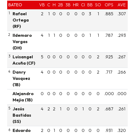
BATEO
VB
C
H
2B
3B
HR
CI
BB
SO
OPS
AVE
1
Rafael
2
1
0
0
0
0
0
3
1
.885
.307
Ortega
(RF)
2
Ildemaro
4
1
1
0
0
0
0
1
1
.787
.293
Vargas
(DH)
3
Luisangel
5
0
0
0
0
0
0
0
2
.925
.267
Acuña (CF)
4
Danry
4
0
0
0
0
0
0
0
2
.717
.266
Vasquez
(1B)
Alejandro
0
0
0
0
0
0
0
0
0
.000
.000
Mejia (1B)
5
Jesús
4
2
2
1
0
0
1
0
2
.687
.261
Bastidas
(SS)
6
Eduardo
2
0
1
0
0
0
0
0
0
.931
.320