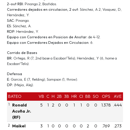
2-out RBI:
Pinango 2; Bastidas.
Corredores dejados en circulacion, 2 out:
Sánchez, A 2; Vasquez, D;
Hernández, Y.
SAC:
Pinango.
ES:
Sánchez, A.
RDP:
Hernández, Y.
Equipo con Corredores en Posicion de Anotar:
de 4-12.
Equipo con Corredores Dejados en Circulacion:
6.
Corrido de Bases
BR:
Ortega, R (7, 2nd base a Escobar/Telis); Hernández, Y (6, home a
Escobar/Telis).
Defensa
E:
Garcia, E (7, fielding); Sampson (1, throw).
DP:
(Mejia, Alej).
BATEO
VB
C
H
2B
3B
HR
CI
BB
SO
OPS
AVE
1
Ronald
5
1
2
0
0
1
1
0
0
1.378
.444
Acuña Jr.
(RF)
2
Maikel
3
1
0
0
0
0
0
2
0
.769
.273