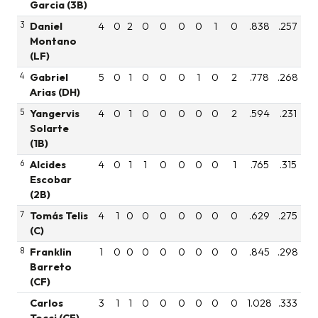
Garcia (3B)
3
Daniel
4
0
2
0
0
0
0
1
0
.838
.257
Montano
(LF)
4
Gabriel
5
0
1
0
0
0
1
0
2
.778
.268
Arias (DH)
5
Yangervis
4
0
1
0
0
0
0
0
2
.594
.231
Solarte
(1B)
6
Alcides
4
0
1
1
0
0
0
0
1
.765
.315
Escobar
(2B)
7
Tomás Telis
4
1
0
0
0
0
0
0
0
.629
.275
(C)
8
Franklin
1
0
0
0
0
0
0
0
0
.845
.298
Barreto
(CF)
Carlos
3
1
1
0
0
0
0
0
0
1.028
.333
Tocci (CF)