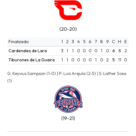
(20-20)
Finalizado
1
2
3
4
5
6
7
8
9
C
H
E
Cardenales de Lara
3
1
1
0
0
0
0
1
0
6
8
2
Tiburones de La Guaira
1
1
0
0
0
0
1
0
2
5
11
0
G: Keyvius Sampson (1-0) | P: Luis Arejula (2-5) | S: Listher Sosa
(1)
(19-21)