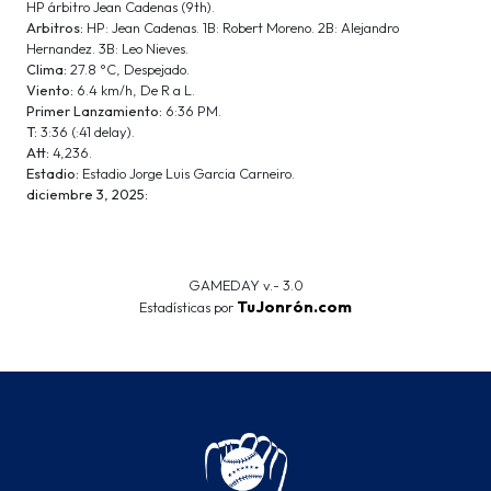
HP árbitro Jean Cadenas (9th).
Arbitros:
HP: Jean Cadenas. 1B: Robert Moreno. 2B: Alejandro
Hernandez. 3B: Leo Nieves.
Clima:
27.8 °C, Despejado.
Viento:
6.4 km/h, De R a L.
Primer Lanzamiento:
6:36 PM.
T:
3:36 (:41 delay).
Att:
4,236.
Estadio:
Estadio Jorge Luis Garcia Carneiro.
diciembre 3, 2025:
GAMEDAY v.- 3.0
TuJonrón.com
Estadísticas por