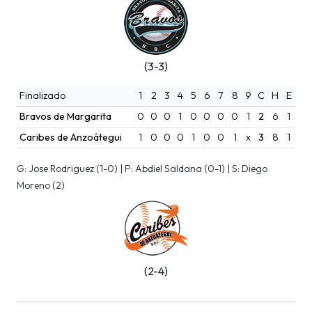
(3-3)
Finalizado
1
2
3
4
5
6
7
8
9
C
H
E
Bravos de Margarita
0
0
0
1
0
0
0
0
1
2
6
1
Caribes de Anzoátegui
1
0
0
0
1
0
0
1
x
3
8
1
G: Jose Rodriguez (1-0) | P: Abdiel Saldana (0-1) | S: Diego
Moreno (2)
(2-4)