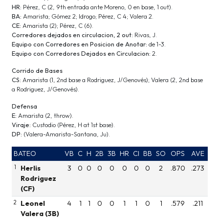
HR:
Pérez, C (2, 9th entrada ante Moreno, 0 en base, 1 out).
BA:
Amarista; Gómez 2; Idrogo; Pérez, C 4; Valera 2.
CE:
Amarista (2); Pérez, C (6).
Corredores dejados en circulacion, 2 out:
Rivas, J.
Equipo con Corredores en Posicion de Anotar:
de 1-3.
Equipo con Corredores Dejados en Circulacion:
2.
Corrido de Bases
CS:
Amarista (1, 2nd base a Rodriguez, J/Genovés); Valera (2, 2nd base
a Rodriguez, J/Genovés).
Defensa
E:
Amarista (2, throw).
Viraje:
Custodio (Pérez, H at 1st base).
DP:
(Valera-Amarista-Santana, Ju).
BATEO
VB
C
H
2B
3B
HR
CI
BB
SO
OPS
AVE
1
Herlis
3
0
0
0
0
0
0
0
2
.870
.273
Rodriguez
(CF)
2
Leonel
4
1
1
0
0
1
1
0
1
.579
.211
Valera (3B)