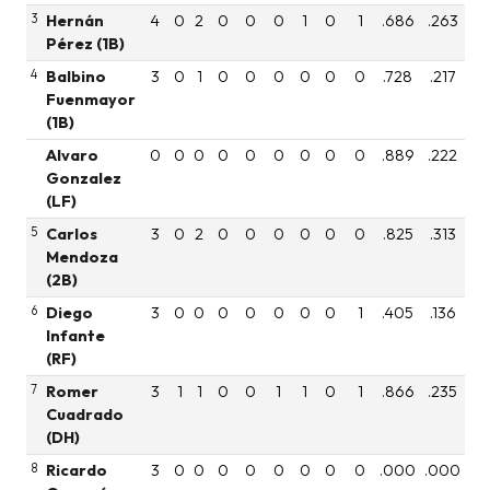
3
Hernán
4
0
2
0
0
0
1
0
1
.686
.263
Pérez (1B)
4
Balbino
3
0
1
0
0
0
0
0
0
.728
.217
Fuenmayor
(1B)
Alvaro
0
0
0
0
0
0
0
0
0
.889
.222
Gonzalez
(LF)
5
Carlos
3
0
2
0
0
0
0
0
0
.825
.313
Mendoza
(2B)
6
Diego
3
0
0
0
0
0
0
0
1
.405
.136
Infante
(RF)
7
Romer
3
1
1
0
0
1
1
0
1
.866
.235
Cuadrado
(DH)
8
Ricardo
3
0
0
0
0
0
0
0
0
.000
.000