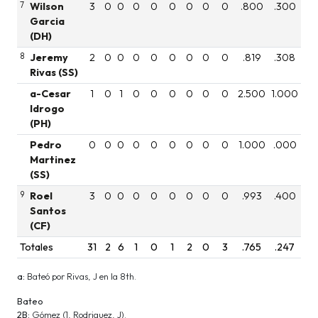
7
Wilson
3
0
0
0
0
0
0
0
0
.800
.300
Garcia
(DH)
8
Jeremy
2
0
0
0
0
0
0
0
0
.819
.308
Rivas (SS)
a-Cesar
1
0
1
0
0
0
0
0
0
2.500
1.000
Idrogo
(PH)
Pedro
0
0
0
0
0
0
0
0
0
1.000
.000
Martinez
(SS)
9
Roel
3
0
0
0
0
0
0
0
0
.993
.400
Santos
(CF)
Totales
31
2
6
1
0
1
2
0
3
.765
.247
a:
Bateó por Rivas, J en la 8th.
Bateo
2B:
Gómez (1, Rodriguez, J).