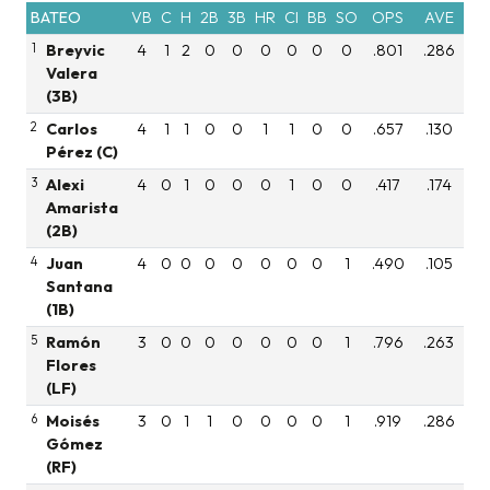
BATEO
VB
C
H
2B
3B
HR
CI
BB
SO
OPS
AVE
1
Breyvic
4
1
2
0
0
0
0
0
0
.801
.286
Valera
(3B)
2
Carlos
4
1
1
0
0
1
1
0
0
.657
.130
Pérez (C)
3
Alexi
4
0
1
0
0
0
1
0
0
.417
.174
Amarista
(2B)
4
Juan
4
0
0
0
0
0
0
0
1
.490
.105
Santana
(1B)
5
Ramón
3
0
0
0
0
0
0
0
1
.796
.263
Flores
(LF)
6
Moisés
3
0
1
1
0
0
0
0
1
.919
.286
Gómez
(RF)