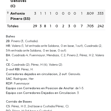
Genovés
(C)
9
Antonio
3
1
1
1
0
0
0
0
1
.809
.333
Pinero (SS)
Totales
29
3
8
1
0
2
3
0
7
.705
.242
Bateo
2B:
Pinero (3, Custodio).
HR:
Valera (1, 1st entrada ante Saldana, 0 en base, 1 out); Cuadrado (2,
5th entrada ante Saldana, 0 en base, 0 out).
BA:
Cuadrado 4; Fuenmayor; Mendoza, C 2; Pinero 2; Pérez, H 2; Valera
4.
CE:
Cuadrado (2); Pérez, H (4); Valera (2).
2-out RBI:
Pérez, H.
Corredores dejados en circulacion, 2 out:
Genovés.
SAC:
Rodriguez, Her.
RDP:
Fuenmayor.
Equipo con Corredores en Posicion de Anotar:
de 1-5.
Equipo con Corredores Dejados en Circulacion:
3.
Corrido de Bases
CS:
Pérez, H (1, 2nd base a Custodio/Pérez, C).
PO:
Pérez, H (1st base a Custodio).