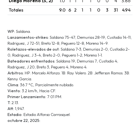
Diego Moreno (S, 2)
1.0
1
1
1
1
0
0
4
3.86
Totales
9.0
6
2
1
1
0
3
31
4.94
WP:
Saldana.
Lanzamientos-strikes:
Saldana 75-47; Demurias 28-19; Custodio 14-11;
Rodriguez, J 72-51; Breto 12-8; Peguero 12-8; Moreno 14-9.
Roletazos-elevados de out:
Saldana 7-3; Demurias 2-0; Custodio 2-
0; Rodriguez, J 3-4; Breto 2-0; Peguero 1-2; Moreno 1-1.
Bateadores enfrentados:
Saldana 19; Demurias 7; Custodio 4;
Rodriguez, J 20; Breto 3; Peguero 4; Moreno 4.
Arbitros:
HP: Marcelo Alfonzo. 1B: Ray Valero. 2B: Jefferson Ramos. 3B:
Kenny Garcia.
Clima:
36.7 °C, Parcialmente nublado.
Viento:
3.2 km/h, Hacia CF.
Primer Lanzamiento:
7:01 PM.
T:
2:13.
Att:
1,947.
Estadio:
Estadio Alfonso Carrasquel.
octubre 22, 2025: