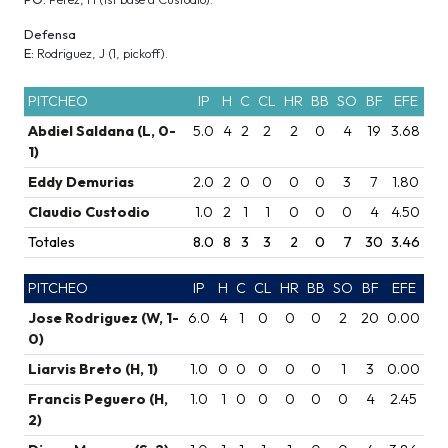
Defensa
E:
Rodriguez, J (1, pickoff).
PITCHEO
IP
H
C
CL
HR
BB
SO
BF
EFE
Abdiel Saldana (L, 0-
5.0
4
2
2
2
0
4
19
3.68
1)
Eddy Demurias
2.0
2
0
0
0
0
3
7
1.80
Claudio Custodio
1.0
2
1
1
0
0
0
4
4.50
Totales
8.0
8
3
3
2
0
7
30
3.46
PITCHEO
IP
H
C
CL
HR
BB
SO
BF
EFE
Jose Rodriguez (W, 1-
6.0
4
1
0
0
0
2
20
0.00
0)
Liarvis Breto (H, 1)
1.0
0
0
0
0
0
1
3
0.00
Francis Peguero (H,
1.0
1
0
0
0
0
0
4
2.45
2)