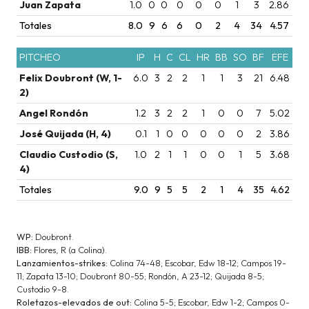
Juan Zapata
1.0
0
0
0
0
0
1
3
2.86
Totales
8.0
9
6
6
0
2
4
34
4.57
PITCHEO
IP
H
C
CL
HR
BB
SO
BF
EFE
Felix Doubront (W, 1-
6.0
3
2
2
1
1
3
21
6.48
2)
Angel Rondón
1.2
3
2
2
1
0
0
7
5.02
José Quijada (H, 4)
0.1
1
0
0
0
0
0
2
3.86
Claudio Custodio (S,
1.0
2
1
1
0
0
1
5
3.68
4)
Totales
9.0
9
5
5
2
1
4
35
4.62
WP:
Doubront.
IBB:
Flores, R (a Colina).
Lanzamientos-strikes:
Colina 74-48; Escobar, Edw 18-12; Campos 19-
11; Zapata 13-10; Doubront 80-55; Rondón, A 23-12; Quijada 8-5;
Custodio 9-8.
Roletazos-elevados de out:
Colina 5-5; Escobar, Edw 1-2; Campos 0-