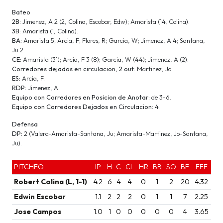
Bateo
2B:
Jimenez, A 2 (2, Colina, Escobar, Edw); Amarista (14, Colina).
3B:
Amarista (1, Colina).
BA:
Amarista 5; Arcia, F; Flores, R; Garcia, W; Jimenez, A 4; Santana,
Ju 2.
CE:
Amarista (31); Arcia, F 3 (8); Garcia, W (44); Jimenez, A (2).
Corredores dejados en circulacion, 2 out:
Martinez, Jo.
ES:
Arcia, F.
RDP:
Jimenez, A.
Equipo con Corredores en Posicion de Anotar:
de 3-6.
Equipo con Corredores Dejados en Circulacion:
4.
Defensa
DP:
2 (Valera-Amarista-Santana, Ju; Amarista-Martinez, Jo-Santana,
Ju).
PITCHEO
IP
H
C
CL
HR
BB
SO
BF
EFE
Robert Colina (L, 1-1)
4.2
6
4
4
0
1
2
20
4.32
Edwin Escobar
1.1
2
2
2
0
1
1
7
2.25
Jose Campos
1.0
1
0
0
0
0
0
4
3.65