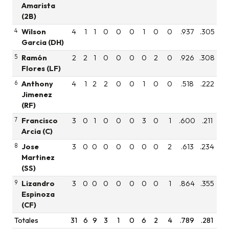
Amarista
(2B)
4
Wilson
4
1
1
0
0
0
1
0
0
.937
.305
Garcia (DH)
5
Ramón
2
2
1
0
0
0
0
2
0
.926
.308
Flores (LF)
6
Anthony
4
1
2
2
0
0
1
0
0
.518
.222
Jimenez
(RF)
7
Francisco
3
0
1
0
0
0
3
0
1
.600
.211
Arcia (C)
8
Jose
3
0
0
0
0
0
0
0
2
.613
.234
Martinez
(SS)
9
Lizandro
3
0
0
0
0
0
0
0
1
.864
.355
Espinoza
(CF)
Totales
31
6
9
3
1
0
6
2
4
.789
.281