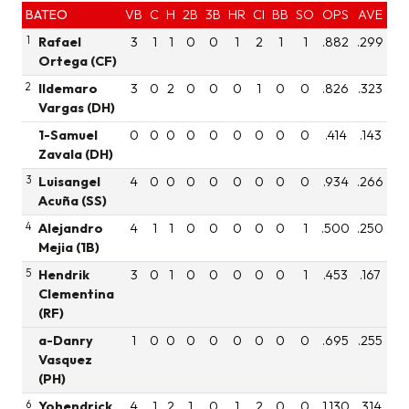
BATEO
VB
C
H
2B
3B
HR
CI
BB
SO
OPS
AVE
1
Rafael
3
1
1
0
0
1
2
1
1
.882
.299
Ortega (CF)
2
Ildemaro
3
0
2
0
0
0
1
0
0
.826
.323
Vargas (DH)
1-Samuel
0
0
0
0
0
0
0
0
0
.414
.143
Zavala (DH)
3
Luisangel
4
0
0
0
0
0
0
0
0
.934
.266
Acuña (SS)
4
Alejandro
4
1
1
0
0
0
0
0
1
.500
.250
Mejia (1B)
5
Hendrik
3
0
1
0
0
0
0
0
1
.453
.167
Clementina
(RF)
a-Danry
1
0
0
0
0
0
0
0
0
.695
.255
Vasquez
(PH)
6
Yohendrick
4
1
2
1
0
1
2
0
0
1.130
.314