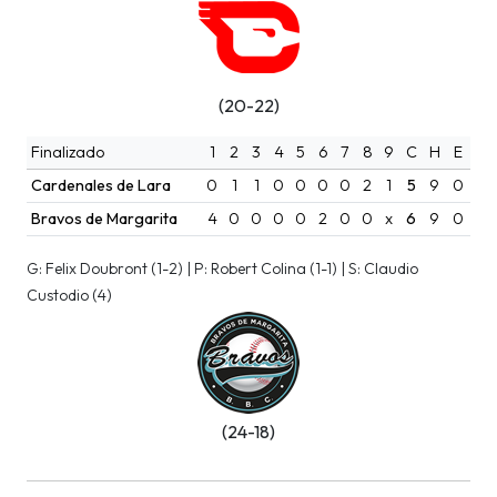
(20-22)
Finalizado
1
2
3
4
5
6
7
8
9
C
H
E
Cardenales de Lara
0
1
1
0
0
0
0
2
1
5
9
0
Bravos de Margarita
4
0
0
0
0
2
0
0
x
6
9
0
G: Felix Doubront (1-2) | P: Robert Colina (1-1) | S: Claudio
Custodio (4)
(24-18)