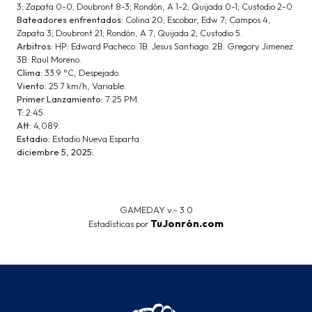
3; Zapata 0-0; Doubront 8-3; Rondón, A 1-2; Quijada 0-1; Custodio 2-0.
Bateadores enfrentados:
Colina 20; Escobar, Edw 7; Campos 4;
Zapata 3; Doubront 21; Rondón, A 7; Quijada 2; Custodio 5.
Arbitros:
HP: Edward Pacheco. 1B: Jesus Santiago. 2B: Gregory Jimenez.
3B: Raul Moreno.
Clima:
33.9 °C, Despejado.
Viento:
25.7 km/h, Variable.
Primer Lanzamiento:
7:25 PM.
T:
2:45.
Att:
4,089.
Estadio:
Estadio Nueva Esparta.
diciembre 5, 2025:
GAMEDAY v.- 3.0
TuJonrón.com
Estadísticas por