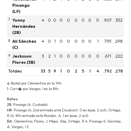
Pinango
(LF)
7
Yonny
4
0
0
0
0
0
0
0
0
.907
.352
Hernández
(2B)
8
Ali Sánchez
4
0
1
0
0
0
0
0
1
.795
.298
(C)
9
Jecksson
3
2
1
0
0
0
0
0
0
.671
.222
Flores (3B)
Totales
33
5
9
1
0
2
5
1
4
.792
.278
a:
Bateó por Clementina en la 9th.
1:
Corri� por Vargas, I en la 8th.
Bateo
2B:
Pinango (4, Custodio).
HR:
Pinango (4, 2nd entrada ante Doubront, 0 en base, 2 out); Ortega,
R (4, 8th entrada ante Rondón, A, 1 en base, 2 out).
BA:
Clementina; Flores, J; Mejia, Alej; Ortega, R 4; Pinango 6; Sánchez,
A; Vargas, I 2.