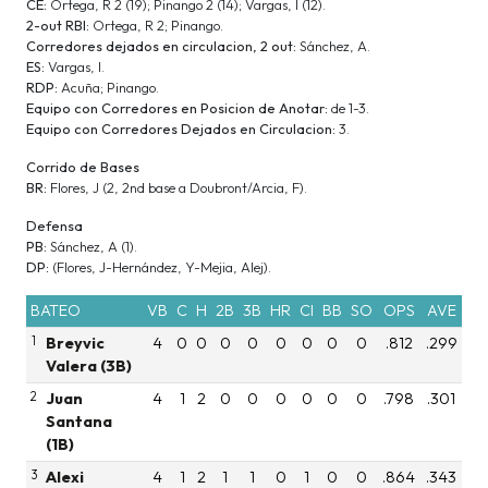
CE:
Ortega, R 2 (19); Pinango 2 (14); Vargas, I (12).
2-out RBI:
Ortega, R 2; Pinango.
Corredores dejados en circulacion, 2 out:
Sánchez, A.
ES:
Vargas, I.
RDP:
Acuña; Pinango.
Equipo con Corredores en Posicion de Anotar:
de 1-3.
Equipo con Corredores Dejados en Circulacion:
3.
Corrido de Bases
BR:
Flores, J (2, 2nd base a Doubront/Arcia, F).
Defensa
PB:
Sánchez, A (1).
DP:
(Flores, J-Hernández, Y-Mejia, Alej).
BATEO
VB
C
H
2B
3B
HR
CI
BB
SO
OPS
AVE
1
Breyvic
4
0
0
0
0
0
0
0
0
.812
.299
Valera (3B)
2
Juan
4
1
2
0
0
0
0
0
0
.798
.301
Santana
(1B)
3
Alexi
4
1
2
1
1
0
1
0
0
.864
.343