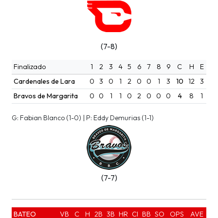
(7-8)
Finalizado
1
2
3
4
5
6
7
8
9
C
H
E
Cardenales de Lara
0
3
0
1
2
0
0
1
3
10
12
3
Bravos de Margarita
0
0
1
1
0
2
0
0
0
4
8
1
G: Fabian Blanco (1-0) | P: Eddy Demurias (1-1)
(7-7)
BATEO
VB
C
H
2B
3B
HR
CI
BB
SO
OPS
AVE