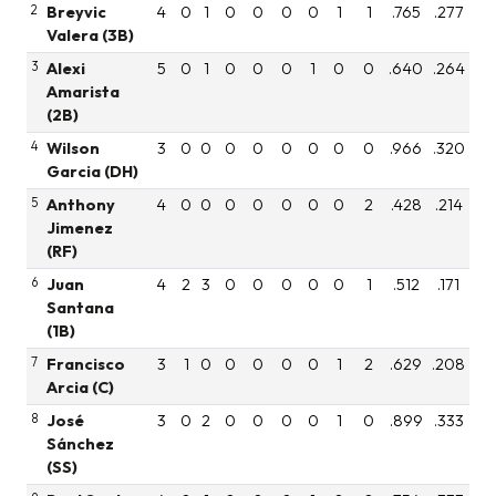
2
Breyvic
4
0
1
0
0
0
0
1
1
.765
.277
Valera (3B)
3
Alexi
5
0
1
0
0
0
1
0
0
.640
.264
Amarista
(2B)
4
Wilson
3
0
0
0
0
0
0
0
0
.966
.320
Garcia (DH)
5
Anthony
4
0
0
0
0
0
0
0
2
.428
.214
Jimenez
(RF)
6
Juan
4
2
3
0
0
0
0
0
1
.512
.171
Santana
(1B)
7
Francisco
3
1
0
0
0
0
0
1
2
.629
.208
Arcia (C)
8
José
3
0
2
0
0
0
0
1
0
.899
.333
Sánchez
(SS)