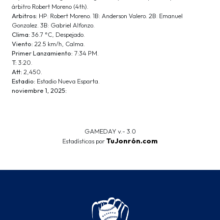
árbitro Robert Moreno (4th).
Arbitros:
HP: Robert Moreno. 1B: Anderson Valero. 2B: Emanuel
Gonzalez. 3B: Gabriel Alfonzo.
Clima:
36.7 °C, Despejado.
Viento:
22.5 km/h, Calma.
Primer Lanzamiento:
7:34 PM.
T:
3:20.
Att:
2,450.
Estadio:
Estadio Nueva Esparta.
noviembre 1, 2025:
GAMEDAY v.- 3.0
TuJonrón.com
Estadísticas por