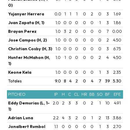
0)
Yujanyer Herrera
0.0
1
1
1
0
2
0
3
1.69
Juan Zapata (H, 1)
1.0
0
0
0
0
0
1
3
1.86
Brayan Perez
1.0
3
2
0
0
0
0
7
0.00
Jose Campos (H, 2)
1.0
0
0
0
0
0
0
2
4.50
Christian Cosby (H, 3)
1.0
0
0
0
0
0
0
3
6.75
Hunter McMahon (H,
1.0
1
0
0
0
0
2
4
4.50
1)
Keone Kela
1.0
0
0
0
0
0
1
3
2.35
Totales
9.0
8
4
2
0
4
7
39
5.30
PITCHEO
IP
H
C
CL
HR
BB
SO
BF
EFE
Eddy Demurias (L, 1-
2.0
2
3
3
0
2
1
10
4.91
1)
Adrian Luna
2.2
4
3
2
0
1
2
13
3.86
Jonalbert Rumbol
1.1
0
0
0
0
0
1
3
2.70