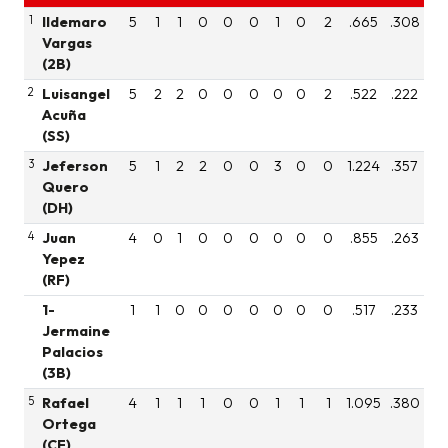
1
Ildemaro
5
1
1
0
0
0
1
0
2
.665
.308
Vargas
(2B)
2
Luisangel
5
2
2
0
0
0
0
0
2
.522
.222
Acuña
(SS)
3
Jeferson
5
1
2
2
0
0
3
0
0
1.224
.357
Quero
(DH)
4
Juan
4
0
1
0
0
0
0
0
0
.855
.263
Yepez
(RF)
1-
1
1
0
0
0
0
0
0
0
.517
.233
Jermaine
Palacios
(3B)
5
Rafael
4
1
1
1
0
0
1
1
1
1.095
.380
Ortega
(CF)