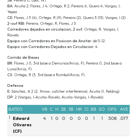
BA:
Acuña 2; Flores, J 4; Ortega, R 2; Pereira 6; Quero 4; Vargas, I;
Yepez.
CE:
Flores, J 3 (4); Ortega, R (9); Pereira (2); Quero 3 (13); Vargas, I (2).
2-out RBI:
Pereira; Ortega, R; Flores, J 3.
Corredores dejados en circulacion, 2 out:
Ortega, R; Vargas, I;
Ravelo.
Equipo con Corredores en Posicion de Anotar:
de 5-12.
Equipo con Corredores Dejados en Circulacion:
4.
Corrido de Bases
BR:
Flores, J (1, 3rd base a Demurias/Arcia, F); Pereira (1, 2nd base a
Luna/Arcia, F).
CS:
Ortega, R (3, 3rd base a Rumbol/Arcia, F).
Defensa
E:
Sánchez, A 2 (2, throw, catcher interference); Acuña (1, fielding).
DP:
2 (Vargas, I-Acuña-Ravelo; Acuña-Vargas, I-Ravelo).
BATEO
VB
C
H
2B
3B
HR
CI
BB
SO
OPS
AVE
1
Edward
4
1
0
0
0
0
0
1
1
.508
.077
Olivares
(CF)