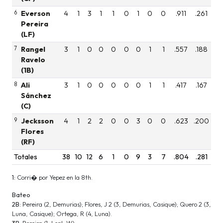
6
Everson
4
1
3
1
1
0
1
0
0
.911
.261
Pereira
(LF)
7
Rangel
3
1
0
0
0
0
0
1
1
.557
.188
Ravelo
(1B)
8
Ali
3
1
0
0
0
0
0
1
1
.417
.167
Sánchez
(C)
9
Jecksson
4
1
2
2
0
0
3
0
0
.623
.200
Flores
(RF)
Totales
38
10
12
6
1
0
9
3
7
.804
.281
1:
Corri� por Yepez en la 8th.
Bateo
2B:
Pereira (2, Demurias); Flores, J 2 (3, Demurias, Casique); Quero 2 (3,
Luna, Casique); Ortega, R (4, Luna).
3B:
Pereira (1, Leal, W).