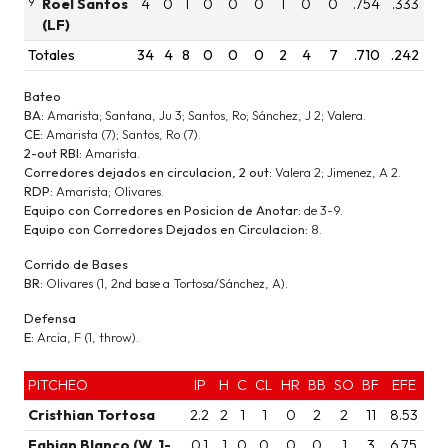
9
Roel Santos
4
0
1
0
0
0
1
0
0
.754
.333
(LF)
Totales
34
4
8
0
0
0
2
4
7
.710
.242
Bateo
BA:
Amarista; Santana, Ju 3; Santos, Ro; Sánchez, J 2; Valera.
CE:
Amarista (7); Santos, Ro (7).
2-out RBI:
Amarista.
Corredores dejados en circulacion, 2 out:
Valera 2; Jimenez, A 2.
RDP:
Amarista; Olivares.
Equipo con Corredores en Posicion de Anotar:
de 3-9.
Equipo con Corredores Dejados en Circulacion:
8.
Corrido de Bases
BR:
Olivares (1, 2nd base a Tortosa/Sánchez, A).
Defensa
E:
Arcia, F (1, throw).
PITCHEO
IP
H
C
CL
HR
BB
SO
BF
EFE
Cristhian Tortosa
2.2
2
1
1
0
2
2
11
8.53
Fabian Blanco (W, 1-
0.1
1
0
0
0
0
1
3
6.75