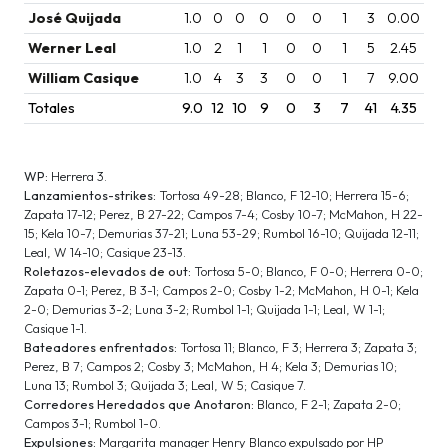
José Quijada
1.0
0
0
0
0
0
1
3
0.00
Werner Leal
1.0
2
1
1
0
0
1
5
2.45
William Casique
1.0
4
3
3
0
0
1
7
9.00
Totales
9.0
12
10
9
0
3
7
41
4.35
WP:
Herrera 3.
Lanzamientos-strikes:
Tortosa 49-28; Blanco, F 12-10; Herrera 15-6;
Zapata 17-12; Perez, B 27-22; Campos 7-4; Cosby 10-7; McMahon, H 22-
15; Kela 10-7; Demurias 37-21; Luna 53-29; Rumbol 16-10; Quijada 12-11;
Leal, W 14-10; Casique 23-13.
Roletazos-elevados de out:
Tortosa 5-0; Blanco, F 0-0; Herrera 0-0;
Zapata 0-1; Perez, B 3-1; Campos 2-0; Cosby 1-2; McMahon, H 0-1; Kela
2-0; Demurias 3-2; Luna 3-2; Rumbol 1-1; Quijada 1-1; Leal, W 1-1;
Casique 1-1.
Bateadores enfrentados:
Tortosa 11; Blanco, F 3; Herrera 3; Zapata 3;
Perez, B 7; Campos 2; Cosby 3; McMahon, H 4; Kela 3; Demurias 10;
Luna 13; Rumbol 3; Quijada 3; Leal, W 5; Casique 7.
Corredores Heredados que Anotaron:
Blanco, F 2-1; Zapata 2-0;
Campos 3-1; Rumbol 1-0.
Expulsiones:
Margarita manager Henry Blanco expulsado por HP