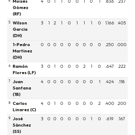
4
Moisés
4
0
1
1
0
0
1
0
1
.836
.237
Gómez
(RF)
5
Wilson
3
1
2
1
0
1
1
1
0
1.166
.405
Garcia
(DH)
1-Pedro
0
0
0
0
0
0
0
0
0
.250
.000
Martinez
(DH)
6
Ramón
3
0
1
0
0
0
2
1
0
.647
.222
Flores (LF)
7
Juan
4
0
0
0
0
0
0
0
1
.424
.118
Santana
(1B)
8
Carlos
4
0
1
0
0
0
0
0
2
.400
.200
Linarez (C)
9
José
3
0
0
0
0
0
0
1
0
.619
.167
Sánchez
(SS)