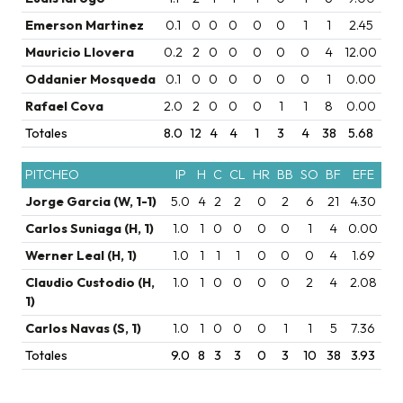
Emerson Martinez
0.1
0
0
0
0
0
1
1
2.45
Mauricio Llovera
0.2
2
0
0
0
0
0
4
12.00
Oddanier Mosqueda
0.1
0
0
0
0
0
0
1
0.00
Rafael Cova
2.0
2
0
0
0
1
1
8
0.00
Totales
8.0
12
4
4
1
3
4
38
5.68
PITCHEO
IP
H
C
CL
HR
BB
SO
BF
EFE
Jorge Garcia (W, 1-1)
5.0
4
2
2
0
2
6
21
4.30
Carlos Suniaga (H, 1)
1.0
1
0
0
0
0
1
4
0.00
Werner Leal (H, 1)
1.0
1
1
1
0
0
0
4
1.69
Claudio Custodio (H,
1.0
1
0
0
0
0
2
4
2.08
1)
Carlos Navas (S, 1)
1.0
1
0
0
0
1
1
5
7.36
Totales
9.0
8
3
3
0
3
10
38
3.93