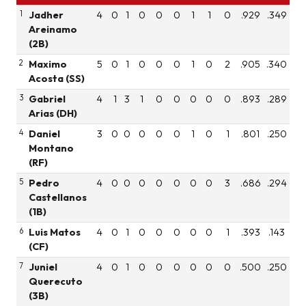
1
Jadher
4
0
1
0
0
0
1
1
0
.929
.349
Areinamo
(2B)
2
Maximo
5
0
1
0
0
0
1
0
2
.905
.340
Acosta (SS)
3
Gabriel
4
1
3
1
0
0
0
0
0
.893
.289
Arias (DH)
4
Daniel
3
0
0
0
0
0
1
0
1
.801
.250
Montano
(RF)
5
Pedro
4
0
0
0
0
0
0
0
3
.686
.294
Castellanos
(1B)
6
Luis Matos
4
0
1
0
0
0
0
0
1
.393
.143
(CF)
7
Juniel
4
0
1
0
0
0
0
0
0
.500
.250
Querecuto
(3B)