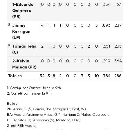
1-Eduardo
0
0
0
0
0
0
0
0
0
.334
.167
Quintero
(PR)
8
Jimmy
4
1
1
1
0
0
0
0
3
.893
.237
Kerrigan
(LF)
9
Tomás Telis
2
1
0
0
0
0
0
2
0
.551
.235
(C)
2-Kelvin
0
0
0
0
0
0
0
0
0
.819
.364
Melean (PR)
Totales
34
3
8
2
0
0
3
3
10
.784
.286
1:
Corri� por Querecuto en la 9th.
2:
Corri� por Telis en la 9th.
Bateo
2B:
Arias, G (3, Garcia, Jo); Kerrigan (3, Leal, W).
BA:
Acosta; Areinamo; Arias, G 4; Kerrigan 2; Matos; Querecuto.
CE:
Acosta (10); Areinamo (6); Montano, D (6).
2-out RBI:
Acosta.