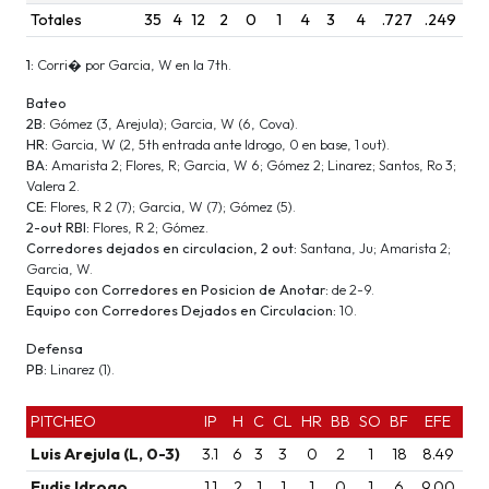
Totales
35
4
12
2
0
1
4
3
4
.727
.249
1:
Corri� por Garcia, W en la 7th.
Bateo
2B:
Gómez (3, Arejula); Garcia, W (6, Cova).
HR:
Garcia, W (2, 5th entrada ante Idrogo, 0 en base, 1 out).
BA:
Amarista 2; Flores, R; Garcia, W 6; Gómez 2; Linarez; Santos, Ro 3;
Valera 2.
CE:
Flores, R 2 (7); Garcia, W (7); Gómez (5).
2-out RBI:
Flores, R 2; Gómez.
Corredores dejados en circulacion, 2 out:
Santana, Ju; Amarista 2;
Garcia, W.
Equipo con Corredores en Posicion de Anotar:
de 2-9.
Equipo con Corredores Dejados en Circulacion:
10.
Defensa
PB:
Linarez (1).
PITCHEO
IP
H
C
CL
HR
BB
SO
BF
EFE
Luis Arejula (L, 0-3)
3.1
6
3
3
0
2
1
18
8.49
Eudis Idrogo
1.1
2
1
1
1
0
1
6
9.00