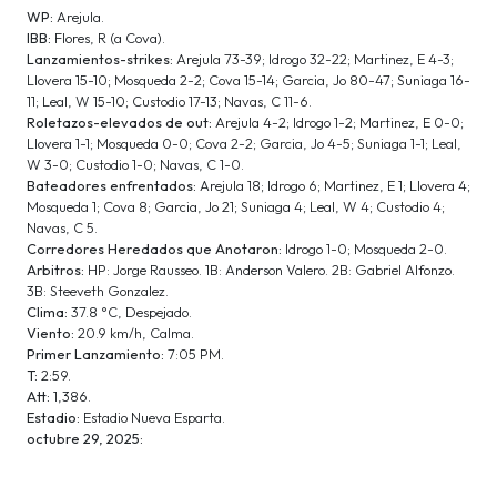
WP:
Arejula.
IBB:
Flores, R (a Cova).
Lanzamientos-strikes:
Arejula 73-39; Idrogo 32-22; Martinez, E 4-3;
Llovera 15-10; Mosqueda 2-2; Cova 15-14; Garcia, Jo 80-47; Suniaga 16-
11; Leal, W 15-10; Custodio 17-13; Navas, C 11-6.
Roletazos-elevados de out:
Arejula 4-2; Idrogo 1-2; Martinez, E 0-0;
Llovera 1-1; Mosqueda 0-0; Cova 2-2; Garcia, Jo 4-5; Suniaga 1-1; Leal,
W 3-0; Custodio 1-0; Navas, C 1-0.
Bateadores enfrentados:
Arejula 18; Idrogo 6; Martinez, E 1; Llovera 4;
Mosqueda 1; Cova 8; Garcia, Jo 21; Suniaga 4; Leal, W 4; Custodio 4;
Navas, C 5.
Corredores Heredados que Anotaron:
Idrogo 1-0; Mosqueda 2-0.
Arbitros:
HP: Jorge Rausseo. 1B: Anderson Valero. 2B: Gabriel Alfonzo.
3B: Steeveth Gonzalez.
Clima:
37.8 °C, Despejado.
Viento:
20.9 km/h, Calma.
Primer Lanzamiento:
7:05 PM.
T:
2:59.
Att:
1,386.
Estadio:
Estadio Nueva Esparta.
octubre 29, 2025: