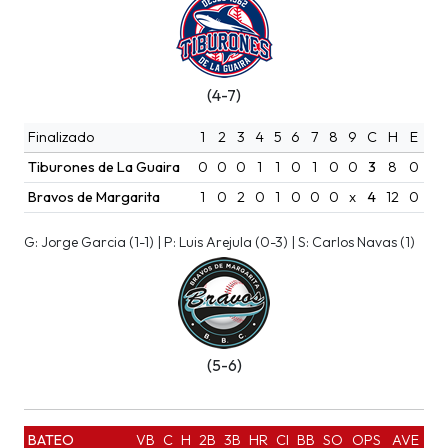
(4-7)
Finalizado
1
2
3
4
5
6
7
8
9
C
H
E
Tiburones de La Guaira
0
0
0
1
1
0
1
0
0
3
8
0
Bravos de Margarita
1
0
2
0
1
0
0
0
x
4
12
0
G: Jorge Garcia (1-1) | P: Luis Arejula (0-3) | S: Carlos Navas (1)
(5-6)
BATEO
VB
C
H
2B
3B
HR
CI
BB
SO
OPS
AVE