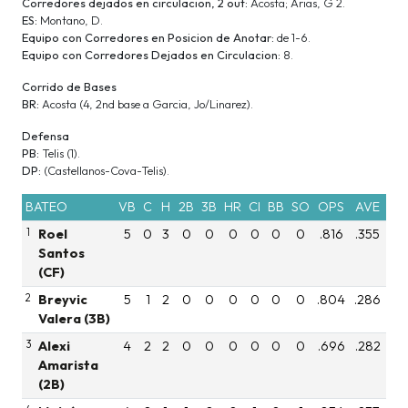
Corredores dejados en circulacion, 2 out:
Acosta; Arias, G 2.
ES:
Montano, D.
Equipo con Corredores en Posicion de Anotar:
de 1-6.
Equipo con Corredores Dejados en Circulacion:
8.
Corrido de Bases
BR:
Acosta (4, 2nd base a Garcia, Jo/Linarez).
Defensa
PB:
Telis (1).
DP:
(Castellanos-Cova-Telis).
BATEO
VB
C
H
2B
3B
HR
CI
BB
SO
OPS
AVE
1
Roel
5
0
3
0
0
0
0
0
0
.816
.355
Santos
(CF)
2
Breyvic
5
1
2
0
0
0
0
0
0
.804
.286
Valera (3B)
3
Alexi
4
2
2
0
0
0
0
0
0
.696
.282
Amarista
(2B)