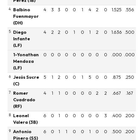
Pérez (1B)
4
Balbino
4
3
3
0
0
1
4
2
0
1.525
.556
Fuenmayor
(DH)
5
Diego
4
2
2
0
1
0
1
2
0
1.636
.500
Infante
(LF)
1-Yonathan
0
0
0
0
0
0
0
0
0
.000
.000
Mendoza
(LF)
6
Jesús Sucre
5
1
2
0
0
1
5
0
0
.875
.250
(C)
7
Romer
4
1
1
0
0
0
0
2
2
.667
.167
Cuadrado
(RF)
8
Leonel
6
0
1
0
0
0
0
0
3
.400
.200
Valera (3B)
9
Antonio
6
0
1
1
0
0
1
0
0
.500
.200
Pinero (SS)