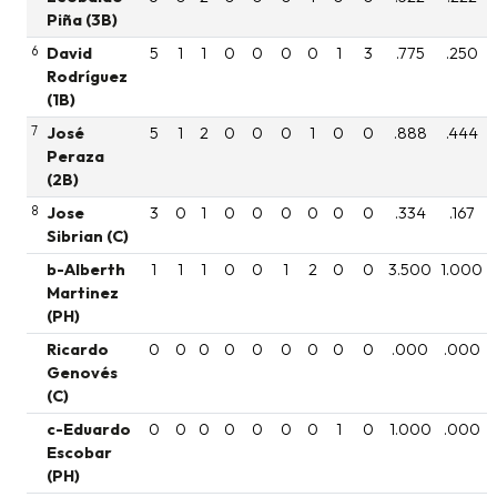
Piña (3B)
6
David
5
1
1
0
0
0
0
1
3
.775
.250
Rodríguez
(1B)
7
José
5
1
2
0
0
0
1
0
0
.888
.444
Peraza
(2B)
8
Jose
3
0
1
0
0
0
0
0
0
.334
.167
Sibrian (C)
b-Alberth
1
1
1
0
0
1
2
0
0
3.500
1.000
Martinez
(PH)
Ricardo
0
0
0
0
0
0
0
0
0
.000
.000
Genovés
(C)
c-Eduardo
0
0
0
0
0
0
0
1
0
1.000
.000
Escobar
(PH)