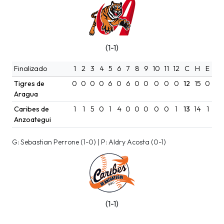
(1-1)
Finalizado
1
2
3
4
5
6
7
8
9
10
11
12
C
H
E
Tigres de
0
0
0
0
6
0
6
0
0
0
0
0
12
15
0
Aragua
Caribes de
1
1
5
0
1
4
0
0
0
0
0
1
13
14
1
Anzoategui
G: Sebastian Perrone (1-0) | P: Aldry Acosta (0-1)
(1-1)