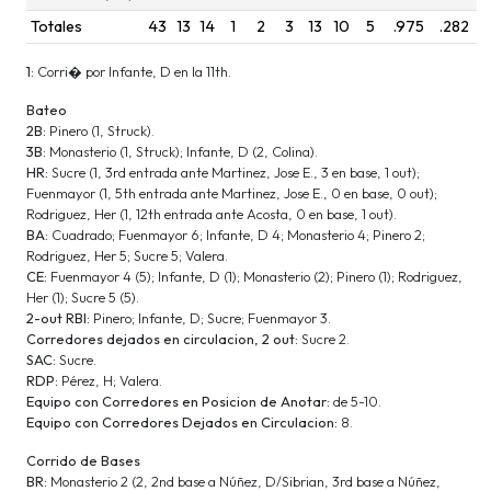
Totales
43
13
14
1
2
3
13
10
5
.975
.282
1:
Corri� por Infante, D en la 11th.
Bateo
2B:
Pinero (1, Struck).
3B:
Monasterio (1, Struck); Infante, D (2, Colina).
HR:
Sucre (1, 3rd entrada ante Martinez, Jose E., 3 en base, 1 out);
Fuenmayor (1, 5th entrada ante Martinez, Jose E., 0 en base, 0 out);
Rodriguez, Her (1, 12th entrada ante Acosta, 0 en base, 1 out).
BA:
Cuadrado; Fuenmayor 6; Infante, D 4; Monasterio 4; Pinero 2;
Rodriguez, Her 5; Sucre 5; Valera.
CE:
Fuenmayor 4 (5); Infante, D (1); Monasterio (2); Pinero (1); Rodriguez,
Her (1); Sucre 5 (5).
2-out RBI:
Pinero; Infante, D; Sucre; Fuenmayor 3.
Corredores dejados en circulacion, 2 out:
Sucre 2.
SAC:
Sucre.
RDP:
Pérez, H; Valera.
Equipo con Corredores en Posicion de Anotar:
de 5-10.
Equipo con Corredores Dejados en Circulacion:
8.
Corrido de Bases
BR:
Monasterio 2 (2, 2nd base a Núñez, D/Sibrian, 3rd base a Núñez,