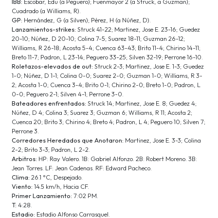
IBB:
Escobar, Edu (a Peguero); Fuenmayor 2 (a Struck, a Guzman);
Cuadrado (a Williams, R).
GP:
Hernández, G (a Silven); Pérez, H (a Núñez, D).
Lanzamientos-strikes:
Struck 41-22; Martinez, Jose E. 23-16; Guedez
20-10; Núñez, D 20-10; Colina 7-5; Suarez 18-11; Guzman 26-12;
Williams, R 26-18; Acosta 5-4; Cuenca 63-43; Brito 11-4; Chirino 14-11;
Breto 11-7; Padron, L 23-14; Peguero 33-25; Silven 32-19; Perrone 16-10.
Roletazos-elevados de out:
Struck 2-3; Martinez, Jose E. 1-3; Guedez
1-0; Núñez, D 1-1; Colina 0-0; Suarez 2-0; Guzman 1-0; Williams, R 3-
2; Acosta 1-0; Cuenca 3-4; Brito 0-1; Chirino 2-0; Breto 1-0; Padron, L
0-0; Peguero 2-1; Silven 4-1; Perrone 3-0.
Bateadores enfrentados:
Struck 14; Martinez, Jose E. 8; Guedez 4;
Núñez, D 4; Colina 3; Suarez 3; Guzman 6; Williams, R 11; Acosta 2;
Cuenca 20; Brito 3; Chirino 4; Breto 4; Padron, L 4; Peguero 10; Silven 7;
Perrone 3.
Corredores Heredados que Anotaron:
Martinez, Jose E. 3-3; Colina
2-2; Brito 3-3; Padron, L 2-2.
Arbitros:
HP: Ray Valero. 1B: Gabriel Alfonzo. 2B: Robert Moreno. 3B:
Jean Torres. LF: Jean Cadenas. RF: Edward Pacheco.
Clima:
26.1 °C, Despejado.
Viento:
14.5 km/h, Hacia CF.
Primer Lanzamiento:
7:02 PM.
T:
4:28.
Estadio:
Estadio Alfonso Carrasquel.