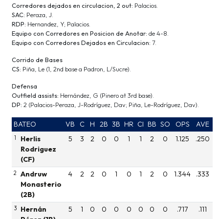
Corredores dejados en circulacion, 2 out:
Palacios.
SAC:
Peraza, J.
RDP:
Hernandez, Y; Palacios.
Equipo con Corredores en Posicion de Anotar:
de 4-8.
Equipo con Corredores Dejados en Circulacion:
7.
Corrido de Bases
CS:
Piña, Le (1, 2nd base a Padron, L/Sucre).
Defensa
Outfield assists:
Hernández, G (Pinero at 3rd base).
DP:
2 (Palacios-Peraza, J-Rodríguez, Dav; Piña, Le-Rodríguez, Dav).
BATEO
VB
C
H
2B
3B
HR
CI
BB
SO
OPS
AVE
1
Herlis
5
3
2
0
0
1
1
2
0
1.125
.250
Rodriguez
(CF)
2
Andruw
4
2
2
0
1
0
1
2
0
1.344
.333
Monasterio
(2B)
3
Hernán
5
1
0
0
0
0
0
0
0
.717
.111