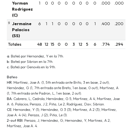
Yorman
1
0
0
0
0
0
0
0
0
.000
.000
Rodriguez
(C)
9
Jermaine
6
1
1
0
0
0
0
0
1
.400
.200
Palacios
(SS)
Totales
48
12
15
0
0
3
12
5
6
.774
.294
a:
Bateó por Hernandez, Y en la 7th.
b:
Bateó por Sibrian en la 7th.
c:
Bateó por Genovés en la 9th.
Bateo
HR:
Martínez, Jose A. (1, 5th entrada ante Brito, 3 en base, 2 out);
Hernández, G (1, 7th entrada ante Breto, 1 en base, 0 out); Martinez, A
(1, 7th entrada ante Padron, L, 1 en base, 2 out).
BA:
Cabrera, L; Cedrola; Hernández, G 5; Martinez, A 4; Martínez, Jose
A. 6; Palacios; Peraza, J 2; Piña, Le 2; Rodríguez, Dav; Sibrian.
CE:
Hernandez, Y (1); Hernández, G 3 (3); Martinez, A 2 (3); Martínez,
Jose A. 4 (4); Peraza, J (2); Piña, Le (1).
2-out RBI:
Peraza, J; Hernández, G; Hernandez, Y; Martinez, A 2;
Martínez, Jose A. 4.