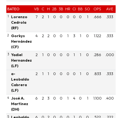
BATEO
VB
C
H
2B
3B
HR
CI
BB
SO
OPS
AVE
1
Lorenzo
7
2
1
0
0
0
0
0
1
.666
.333
Cedrola
(RF)
2
Gorkys
4
2
2
0
0
1
3
1
0
1.122
.333
Hernández
(CF)
3
Yadiel
2
1
0
0
0
0
1
1
0
.286
.000
Hernandez
(LF)
a-
2
1
1
0
0
0
0
1
0
.833
.333
Leobaldo
Cabrera
(LF)
4
José A.
6
2
3
0
0
1
4
0
1
1.100
.400
Martínez
(DH)
5
Leobaldo
6
0
2
0
0
0
1
0
0
.522
.222