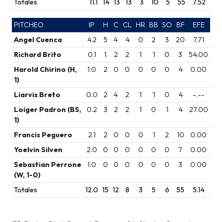
Totales
11.1
14
13
13
3
10
5
55
7.52
PITCHEO
IP
H
C
CL
HR
BB
SO
BF
EFE
Angel Cuenca
4.2
5
4
4
0
2
3
20
7.71
Richard Brito
0.1
1
2
2
1
1
0
3
54.00
Harold Chirino (H,
1.0
2
0
0
0
0
0
4
0.00
1)
Liarvis Breto
0.0
2
4
2
1
1
0
4
-.--
Loiger Padron (BS,
0.2
3
2
2
1
0
1
4
27.00
1)
Francis Peguero
2.1
2
0
0
0
1
2
10
0.00
Yoelvin Silven
2.0
0
0
0
0
0
0
7
0.00
Sebastian Perrone
1.0
0
0
0
0
0
0
3
0.00
(W, 1-0)
Totales
12.0
15
12
8
3
5
6
55
5.14