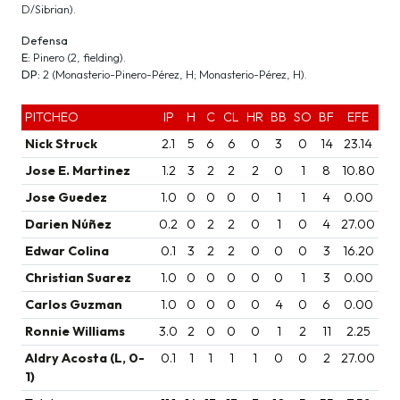
D/Sibrian).
Defensa
E:
Pinero (2, fielding).
DP:
2 (Monasterio-Pinero-Pérez, H; Monasterio-Pérez, H).
PITCHEO
IP
H
C
CL
HR
BB
SO
BF
EFE
Nick Struck
2.1
5
6
6
0
3
0
14
23.14
Jose E. Martinez
1.2
3
2
2
2
0
1
8
10.80
Jose Guedez
1.0
0
0
0
0
1
1
4
0.00
Darien Núñez
0.2
0
2
2
0
1
0
4
27.00
Edwar Colina
0.1
3
2
2
0
0
0
3
16.20
Christian Suarez
1.0
0
0
0
0
0
1
3
0.00
Carlos Guzman
1.0
0
0
0
0
4
0
6
0.00
Ronnie Williams
3.0
2
0
0
0
1
2
11
2.25
Aldry Acosta (L, 0-
0.1
1
1
1
1
0
0
2
27.00
1)