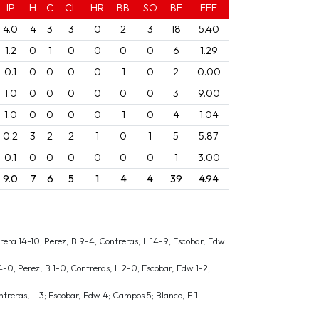
IP
H
C
CL
HR
BB
SO
BF
EFE
4.0
4
3
3
0
2
3
18
5.40
1.2
0
1
0
0
0
0
6
1.29
0.1
0
0
0
0
1
0
2
0.00
1.0
0
0
0
0
0
0
3
9.00
1.0
0
0
0
0
1
0
4
1.04
0.2
3
2
2
1
0
1
5
5.87
0.1
0
0
0
0
0
0
1
3.00
9.0
7
6
5
1
4
4
39
4.94
rera 14-10; Perez, B 9-4; Contreras, L 14-9; Escobar, Edw
4-0; Perez, B 1-0; Contreras, L 2-0; Escobar, Edw 1-2;
ntreras, L 3; Escobar, Edw 4; Campos 5; Blanco, F 1.