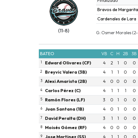
Finalizado
Bravos de Margarita
Cardenales de Lara
(11-8)
G: Osmer Morales (2-0
BATEO
VB
C
H
2B
3B
1
Edward Olivares (CF)
4
2
1
0
0
2
Breyvic Valera (3B)
4
1
1
0
0
3
Alexi Amarista (2B)
4
0
0
0
0
4
Carlos Pérez (C)
4
1
1
1
0
5
Ramón Flores (LF)
3
0
1
0
0
6
Juan Santana (1B)
4
0
1
0
0
7
David Peralta (DH)
3
1
1
0
0
8
Moisés Gómez (RF)
4
0
0
0
0
9
Jose Martinez (SS)
4
1
1
0
0