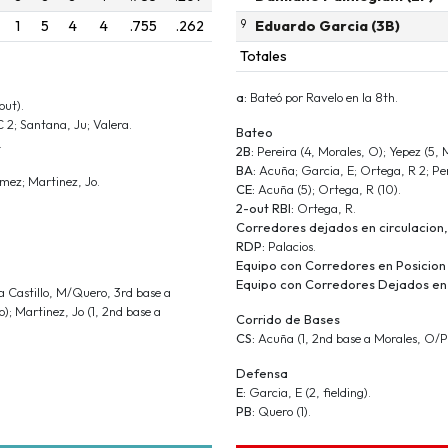
1
5
4
4
.755
.262
9
Eduardo Garcia (3B)
Totales
a:
Bateó por Ravelo en la 8th.
out).
C 2; Santana, Ju; Valera.
Bateo
.
2B:
Pereira (4, Morales, O); Yepez (5, 
BA:
Acuña; Garcia, E; Ortega, R 2; Pere
ómez; Martinez, Jo.
CE:
Acuña (5); Ortega, R (10).
2-out RBI:
Ortega, R.
Corredores dejados en circulacion,
RDP:
Palacios.
Equipo con Corredores en Posicion
Equipo con Corredores Dejados en 
a Castillo, M/Quero, 3rd base a
); Martinez, Jo (1, 2nd base a
Corrido de Bases
CS:
Acuña (1, 2nd base a Morales, O/P
Defensa
E:
Garcia, E (2, fielding).
PB:
Quero (1).