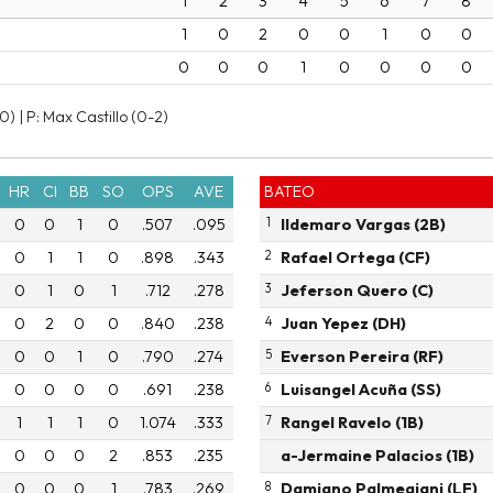
1
2
3
4
5
6
7
8
1
0
2
0
0
1
0
0
0
0
0
1
0
0
0
0
) | P: Max Castillo (0-2)
HR
CI
BB
SO
OPS
AVE
BATEO
0
0
1
0
.507
.095
1
Ildemaro Vargas (2B)
0
1
1
0
.898
.343
2
Rafael Ortega (CF)
0
1
0
1
.712
.278
3
Jeferson Quero (C)
0
2
0
0
.840
.238
4
Juan Yepez (DH)
0
0
1
0
.790
.274
5
Everson Pereira (RF)
0
0
0
0
.691
.238
6
Luisangel Acuña (SS)
1
1
1
0
1.074
.333
7
Rangel Ravelo (1B)
0
0
0
2
.853
.235
a-Jermaine Palacios (1B)
0
0
0
1
.783
.269
8
Damiano Palmegiani (LF)