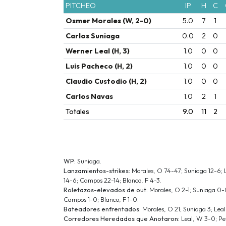
PITCHEO
IP
H
C
Osmer Morales (W, 2-0)
5.0
7
1
Carlos Suniaga
0.0
2
0
Werner Leal (H, 3)
1.0
0
0
Luis Pacheco (H, 2)
1.0
0
0
Claudio Custodio (H, 2)
1.0
0
0
Carlos Navas
1.0
2
1
Totales
9.0
11
2
WP:
Suniaga.
Lanzamientos-strikes:
Morales, O 74-47; Suniaga 12-6; L
14-6; Campos 22-14; Blanco, F 4-3.
Roletazos-elevados de out:
Morales, O 2-1; Suniaga 0-0
Campos 1-0; Blanco, F 1-0.
Bateadores enfrentados:
Morales, O 21; Suniaga 3; Leal
Corredores Heredados que Anotaron:
Leal, W 3-0; Per