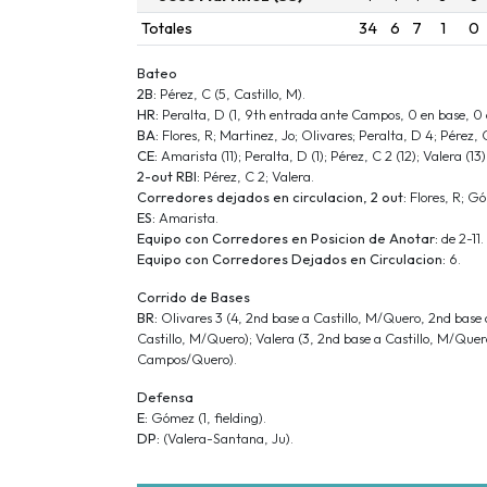
Totales
34
6
7
1
0
Bateo
2B:
Pérez, C (5, Castillo, M).
HR:
Peralta, D (1, 9th entrada ante Campos, 0 en base, 0 
BA:
Flores, R; Martinez, Jo; Olivares; Peralta, D 4; Pérez, 
CE:
Amarista (11); Peralta, D (1); Pérez, C 2 (12); Valera (13)
2-out RBI:
Pérez, C 2; Valera.
Corredores dejados en circulacion, 2 out:
Flores, R; G
ES:
Amarista.
Equipo con Corredores en Posicion de Anotar:
de 2-11.
Equipo con Corredores Dejados en Circulacion:
6.
Corrido de Bases
BR:
Olivares 3 (4, 2nd base a Castillo, M/Quero, 2nd base 
Castillo, M/Quero); Valera (3, 2nd base a Castillo, M/Quero
Campos/Quero).
Defensa
E:
Gómez (1, fielding).
DP:
(Valera-Santana, Ju).