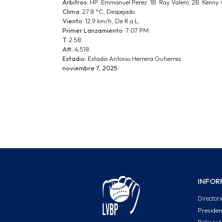
Arbitros:
HP: Emmanuel Perez. 1B: Ray Valero. 2B: Kenny 
Clima:
27.8 °C, Despejado.
Viento:
12.9 km/h, De R a L.
Primer Lanzamiento:
7:07 PM.
T:
2:58.
Att:
4,518.
Estadio:
Estadio Antonio Herrera Gutierrez.
noviembre 7, 2025:
INFOR
Directori
Presiden