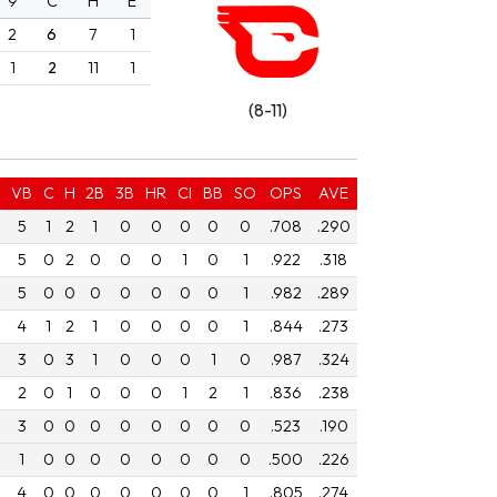
9
C
H
E
2
6
7
1
1
2
11
1
(8-11)
VB
C
H
2B
3B
HR
CI
BB
SO
OPS
AVE
5
1
2
1
0
0
0
0
0
.708
.290
5
0
2
0
0
0
1
0
1
.922
.318
5
0
0
0
0
0
0
0
1
.982
.289
4
1
2
1
0
0
0
0
1
.844
.273
3
0
3
1
0
0
0
1
0
.987
.324
2
0
1
0
0
0
1
2
1
.836
.238
3
0
0
0
0
0
0
0
0
.523
.190
1
0
0
0
0
0
0
0
0
.500
.226
4
0
0
0
0
0
0
0
1
.805
.274