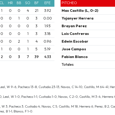
CL
HR
BB
SO
BF
EFE
PITCHEO
1
0
0
4
21
3.92
Max Castillo (L, 0-2)
0
0
1
0
3
0.00
Yujanyer Herrera
0
0
0
0
3
1.93
Brayan Perez
0
0
0
1
3
3.18
Luis Contreras
0
0
2
1
4
0.96
Edwin Escobar
1
0
0
1
5
5.19
Jose Campos
2
0
3
7
39
4.33
Fabian Blanco
Totales
eal, W 9-6; Pacheco 13-8; Custodio 23-13; Navas, C 14-10; Castillo, M 64-41; Her
; Leal, W 1-0; Pacheco 1-1; Custodio 1-0; Navas, C 2-0; Castillo, M 3-4; Herrera 
, W 3; Pacheco 3; Custodio 4; Navas, C 5; Castillo, M 18; Herrera 6; Perez, B 2; Co
ez, B 1-1; Blanco, F 1-0.