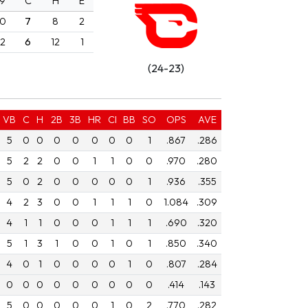
9
C
H
E
0
7
8
2
2
6
12
1
(24-23)
VB
C
H
2B
3B
HR
CI
BB
SO
OPS
AVE
5
0
0
0
0
0
0
0
1
.867
.286
5
2
2
0
0
1
1
0
0
.970
.280
5
0
2
0
0
0
0
0
1
.936
.355
4
2
3
0
0
1
1
1
0
1.084
.309
4
1
1
0
0
0
1
1
1
.690
.320
5
1
3
1
0
0
1
0
1
.850
.340
4
0
1
0
0
0
0
1
0
.807
.284
0
0
0
0
0
0
0
0
0
.414
.143
5
0
0
0
0
0
1
0
2
.770
.282