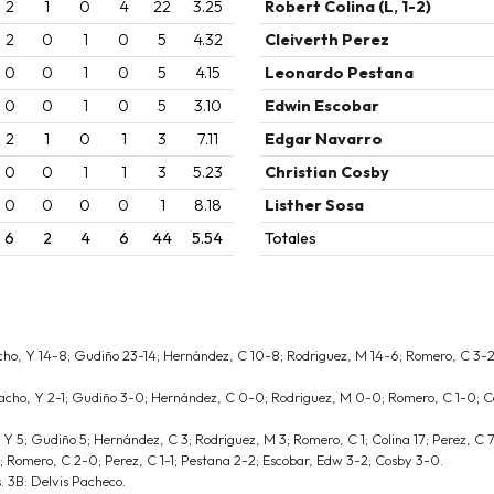
2
1
0
4
22
3.25
Robert Colina (L, 1-2)
2
0
1
0
5
4.32
Cleiverth Perez
0
0
1
0
5
4.15
Leonardo Pestana
0
0
1
0
5
3.10
Edwin Escobar
2
1
0
1
3
7.11
Edgar Navarro
0
0
1
1
3
5.23
Christian Cosby
0
0
0
0
1
8.18
Listher Sosa
6
2
4
6
44
5.54
Totales
o, Y 14-8; Gudiño 23-14; Hernández, C 10-8; Rodriguez, M 14-6; Romero, C 3-2; 
acho, Y 2-1; Gudiño 3-0; Hernández, C 0-0; Rodriguez, M 0-0; Romero, C 1-0; Col
Y 5; Gudiño 5; Hernández, C 3; Rodriguez, M 3; Romero, C 1; Colina 17; Perez, C 7
1; Romero, C 2-0; Perez, C 1-1; Pestana 2-2; Escobar, Edw 3-2; Cosby 3-0.
. 3B: Delvis Pacheco.