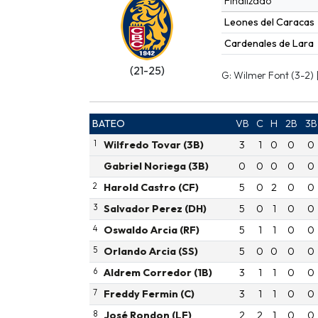
Finalizado
Leones del Caracas
Cardenales de Lara
(21-25)
G: Wilmer Font (3-2) |
BATEO
VB
C
H
2B
3B
1
Wilfredo Tovar (3B)
3
1
0
0
0
Gabriel Noriega (3B)
0
0
0
0
0
2
Harold Castro (CF)
5
0
2
0
0
3
Salvador Perez (DH)
5
0
1
0
0
4
Oswaldo Arcia (RF)
5
1
1
0
0
5
Orlando Arcia (SS)
5
0
0
0
0
6
Aldrem Corredor (1B)
3
1
1
0
0
7
Freddy Fermin (C)
3
1
1
0
0
8
José Rondon (LF)
2
2
1
0
0