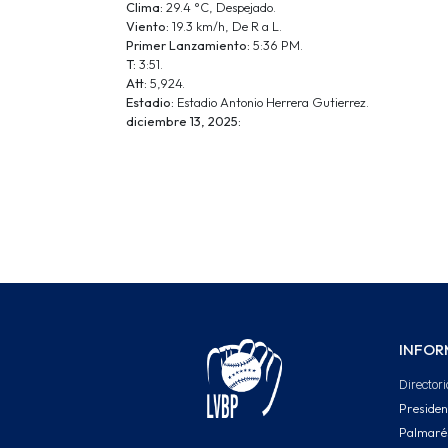
Clima:
29.4 °C, Despejado.
Viento:
19.3 km/h, De R a L.
Primer Lanzamiento:
5:36 PM.
T:
3:51.
Att:
5,924.
Estadio:
Estadio Antonio Herrera Gutierrez.
diciembre 13, 2025:
INFOR
Directori
Presiden
Palmaré