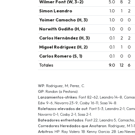
Wilmer Font (W, 3-2)
5.0
8
2
Simon Leandro
1.0
1
2
Yoimer Camacho (H, 3)
1.0
0
0
Norwith Gudiño (H, 6)
1.0
0
0
Carlos Hernández (H, 3)
0.1
2
2
Miguel Rodriguez (H, 2)
0.1
1
0
Carlos Romero (S, 1)
0.1
0
0
Totales
9.0
12
6
WP:
Rodriguez, M; Perez, C.
GP:
Rondon (a Pestana).
Lanzamientos-strikes:
Font 82-62; Leandro 14-8; Camach
Edw 9-6; Navarro 23-9; Cosby 16-11; Sosa 14-8.
Roletazos-elevados de out:
Font 5-3; Leandro 2-1; Cam
Navarro 0-1; Cosby 2-1; Sosa 2-1.
Bateadores enfrentados:
Font 22; Leandro 5; Camacho, 
Corredores Heredados que Anotaron:
Rodriguez, M 1-
Arbitros:
HP: Ray Valero. 1B: Kenny Garcia. 2B: Leo Nieves