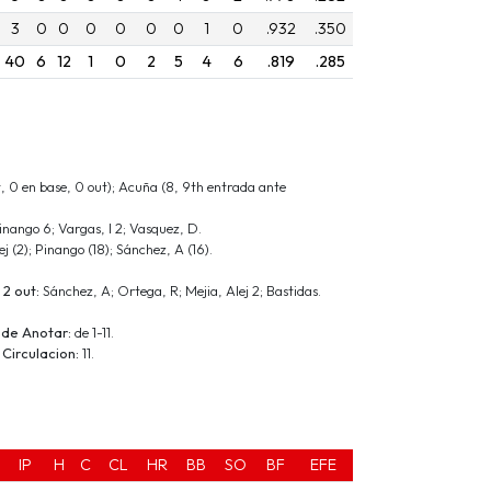
3
0
0
0
0
0
0
1
0
.932
.350
40
6
12
1
0
2
5
4
6
.819
.285
, 0 en base, 0 out); Acuña (8, 9th entrada ante
Pinango 6; Vargas, I 2; Vasquez, D.
j (2); Pinango (18); Sánchez, A (16).
 2 out:
Sánchez, A; Ortega, R; Mejia, Alej 2; Bastidas.
 de Anotar:
de 1-11.
Circulacion:
11.
IP
H
C
CL
HR
BB
SO
BF
EFE