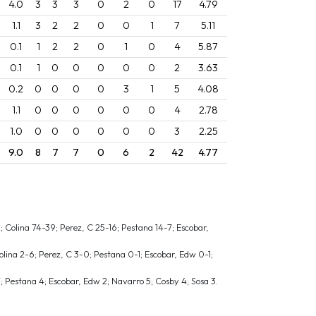
4.0
3
3
3
0
2
0
17
4.79
1.1
3
2
2
0
0
1
7
5.11
0.1
1
2
2
0
1
0
4
5.87
0.1
1
0
0
0
0
0
2
3.63
0.2
0
0
0
0
3
1
5
4.08
1.1
0
0
0
0
0
0
4
2.78
1.0
0
0
0
0
0
0
3
2.25
9.0
8
7
7
0
6
2
42
4.77
Colina 74-39; Perez, C 25-16; Pestana 14-7; Escobar,
ina 2-6; Perez, C 3-0; Pestana 0-1; Escobar, Edw 0-1;
; Pestana 4; Escobar, Edw 2; Navarro 5; Cosby 4; Sosa 3.