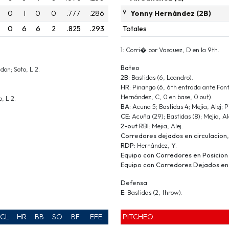
0
1
0
0
.777
.286
9
Yonny Hernández (2B)
0
6
6
2
.825
.293
Totales
1:
Corri� por Vasquez, D en la 9th.
Bateo
don; Soto, L 2.
2B:
Bastidas (6, Leandro).
HR:
Pinango (6, 6th entrada ante Font
Hernández, C, 0 en base, 0 out).
o, L 2.
BA:
Acuña 5; Bastidas 4; Mejia, Alej; 
CE:
Acuña (29); Bastidas (8); Mejia, Ale
2-out RBI:
Mejia, Alej.
Corredores dejados en circulacion,
RDP:
Hernández, Y.
Equipo con Corredores en Posicion
Equipo con Corredores Dejados en 
Defensa
E:
Bastidas (2, throw).
CL
HR
BB
SO
BF
EFE
PITCHEO