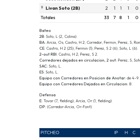
9
Livan Soto (2B)
2
1
1
1
0
Totales
33
7
8
1
0
Bateo
2B:
Soto, L (2, Colina).
BA:
Arcia, Os; Castro, H 2; Corredor; Fermin; Perez, S; Ron
CE:
Castro, H 2 (25); Fermin (1); Perez, S 2 (6); Soto, L (6).
2-out RBI:
Castro, H 2; Perez, S 2.
Corredores dejados en circulacion, 2 out:
Perez, S; Sot
SAC:
Soto, L.
ES:
Soto, L.
Equipo con Corredores en Posicion de Anotar:
de 4-9.
Equipo con Corredores Dejados en Circulacion:
8.
Defensa
E:
Tovar (7, fielding); Arcia, Or (1, fielding).
DP:
(Corredor-Arcia, Or-Font).
PITCHEO
IP
H
C