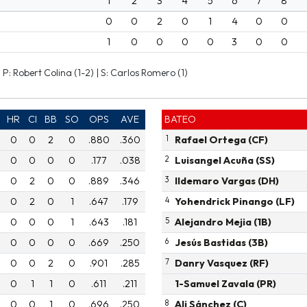
1
2
3
4
5
6
7
8
0
0
2
0
1
4
0
0
1
0
0
0
0
3
0
0
 P: Robert Colina (1-2) | S: Carlos Romero (1)
HR
CI
BB
SO
OPS
AVE
BATEO
0
0
2
0
.880
.360
1
Rafael Ortega (CF)
0
0
0
0
.177
.038
2
Luisangel Acuña (SS)
0
2
0
0
.889
.346
3
Ildemaro Vargas (DH)
0
2
0
1
.647
.179
4
Yohendrick Pinango (LF)
0
0
0
1
.643
.181
5
Alejandro Mejia (1B)
0
0
0
0
.669
.250
6
Jesús Bastidas (3B)
0
0
2
0
.901
.285
7
Danry Vasquez (RF)
0
1
1
0
.611
.211
1-Samuel Zavala (PR)
0
0
1
0
.696
.250
8
Ali Sánchez (C)